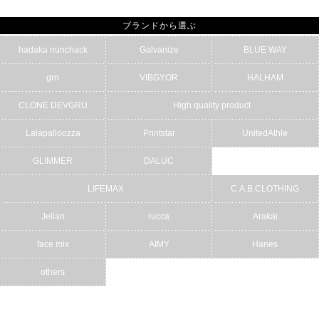
ブランドから選ぶ
hadaka nunchack
Galvanize
BLUE WAY
grn
VIBGYOR
HALHAM
CLONE DEVGRU
High quality product
Lalapalloozza
Printstar
UnitedAthle
GLIMMER
DALUC
LIFEMAX
C.A.B.CLOTHING
Jellan
rucca
Arakai
face mix
AIMY
Hanes
others