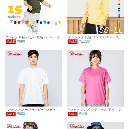
Tシャツ 半袖 ベビー 無地 ヘヴィーウ
ポロシャツ 長袖 メンズ レディース
¥690
¥1,280
SALE
SALE
ェイト Ｔシャツ シンプル お遊戯 重
無地 シンプル シンプルコーデ プチプ
ね着 春 夏 5.6oz
ラ プチプラコーデ T/C 長袖ポロシャ
ツ ポケット付 春 秋 着回し 着回しア
イテム 服
7.4オンス スーパーヘビーTシャツ
Tシャツ メンズ レディース 半袖 4.0
¥803
¥440
SALE
SALE
オンス ライトウェイトTシャツ