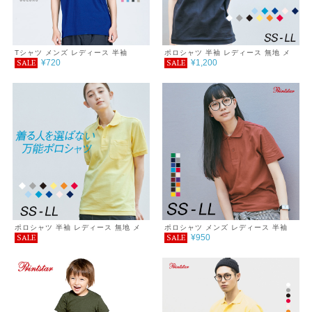
Tシャツ メンズ レディース 半袖
ポロシャツ 半袖 レディース 無地 メ
¥720
¥1,200
SALE
SALE
5.6oz ヘビーウェイトTシャツ
ンズ UVカット 形状安定 厚手 春 夏
父の日 ゴルフ シンプル カジュアル
プチプラ コーデ おしゃれ SALE セー
ル 通学 通勤 服 printstar プリントス
ター T/Cポロシャツ 5.8オンス
ポロシャツ 半袖 レディース 無地 メ
ポロシャツ メンズ レディース 半袖
¥950
SALE
SALE
ンズ UVカット 形状安定 厚手 ポケッ
無地 シンプル おしゃれ 男女兼用 父
ト 春 夏 父の日 ゴルフ シンプル カジ
の日ギフト 通学 通勤 ゴルフ 服 春 夏
ュアル プチプラ コーデ おしゃれ 送
Printstar プリントスター サイズ
料無料 SALE セール 通学 通勤 服
4.9oz
printstar プリントスター ポケット付
き T/Cポロシャツ 5.8オンス