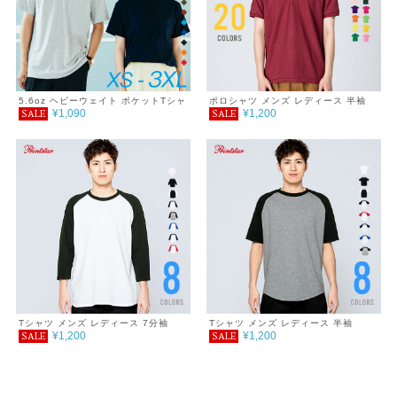
5.6oz ヘビーウェイト ポケットTシャ
ポロシャツ メンズ レディース 半袖
¥1,090
¥1,200
SALE
SALE
ツ 2XL～3XL
5.8オンス T/Cポロシャツ(ポケット無
し) 3L～5L
Tシャツ メンズ レディース 7分袖
Tシャツ メンズ レディース 半袖
¥1,200
¥1,200
SALE
SALE
5.6oz ヘビーウェイトベースボールT
5.6oz ヘビーウェイトラグランTシャ
シャツ 2XL 3XL
ツ 2XL 3XL