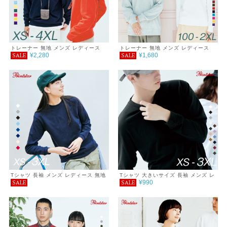
トレーナー 無地 メンズ レディース
トレーナー 無地 メンズ レディース
¥2,280
¥1,680
SALE
SALE
シンプル カジュアル おしゃれ 重ね着
キッズ シンプル カジュアル おしゃれ
服 スタンダード クルーネック 裏毛
重ね着 服 ライトトレーナー クルーネ
9.7オンス あったか ゆったり 春 秋
ック 裏毛 8.4オンス ゆったり 春 秋
冬 巣ごもり
巣ごもり プチプラ コーデ
Tシャツ 長袖 メンズ レディース 無地
Tシャツ 大きいサイズ 長袖 メンズ レ
¥990
SALE
SALE
シンプル カジュアル プチプラ 使いま
ディース 秋ファッション 無地 シンプ
わし コーデ スーパーヘビーウェイト
ル 5.6オンス ユニセックス ロンＴ 重
長袖Tシャツ 厚手 服 7.4オンス
ね着 インナー アンダーウエア レイヤ
ード ホワイト ブラック グレー ネイ
ビー おしゃれ 春 秋 冬 アウトドア 厚
手 ジェンダー SALE セール ％OFF