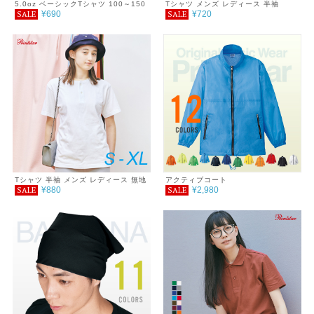
5.0oz ベーシックTシャツ 100～150
Tシャツ メンズ レディース 半袖
¥690
¥720
SALE
SALE
5.6oz ヘビーウェイトTシャツ
XXL~XXXL
Tシャツ 半袖 メンズ レディース 無地
アクティブコート
¥880
¥2,980
SALE
SALE
ヘヴィーウェイト ヘンリーネックＴシ
ャツ シンプル おしゃれ プチプラ コ
ーデ 重ね着 春 夏 5.6oz 服