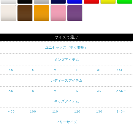
サイズで選ぶ
ユニセックス（男女兼用）
メンズアイテム
XS
S
M
L
XL
XXL～
レディースアイテム
XS
S
M
L
XL
XXL～
キッズアイテム
～90
100
110
120
130
140～
フリーサイズ