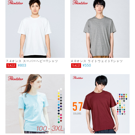
ごもり プチプラ コーデ
7.4オンス スーパーヘビーTシャツ
4.0オンス ライトウェイトTシャツ
¥803
¥550
SALE
SALE
2XL
XXL