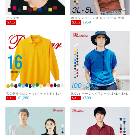
バンダナ
ポロシャツ メンズ レディース 半袖
¥950
SALE
SALE
無地 シンプル おしゃれ 男女兼用 父
の日ギフト 通学 通勤 ゴルフ 服 春 夏
SALE ％OFF 白 クールビズ 制服 ユ
ニホーム polo shirt Printstar プリン
トスター サイズ 4.9oz 3L 4L 5L
T/C長袖ポロシャツ(ポケット付) 3L～
5.0oz ベーシックTシャツ 2XL～3XL
¥1,280
¥690
SALE
SALE
5L