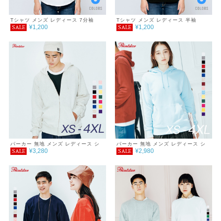
Tシャツ メンズ レディース 7分袖
Tシャツ メンズ レディース 半袖
¥1,200
¥1,200
SALE
SALE
5.6oz ヘビーウェイトベースボールT
5.6oz ヘビーウェイトラグランTシャ
シャツ
ツ
パーカー 無地 メンズ レディース シ
パーカー 無地 メンズ レディース シ
¥3,280
¥2,980
SALE
SALE
ンプル カジュアル おしゃれ 重ね着
ンプル カジュアル おしゃれ 重ね着
服 ダブル フード ジップパーカー 裏
服 ダブル フード プルオーバーパーカ
毛 9.7オンス あったか ゆったり 春
ー 裏毛 9.7オンス あったか ゆったり
秋 冬 巣ごもり
春 秋 冬 巣ごもり