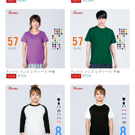
¥690
¥1,090
SALE
SALE
ツ
Tシャツ メンズ レディース 半袖
Tシャツ メンズ レディース 半袖
¥720
¥720
SALE
SALE
5.6oz ヘビーウェイトTシャツ WM～
5.6oz ヘビーウェイトTシャツ 100～
WL
160cm