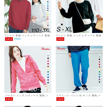
Tシャツ 長袖 メンズ レディース 無地
Tシャツ 長袖 メンズ レディース 無地
¥990
SALE
SALE
シンプル カジュアル プチプラ 使いま
ヘヴィーウェイト ビッグシルエット長
わし コーデ ヘビーウェイト 長袖Tシ
そでＴシャツ シンプル おしゃれ プチ
ャツ 服 5.6オンス
プラ コーデ 重ね着 春 秋 5.6oz 服
パーカー メンズ レディース 無地 シ
スウェット パンツ 白 キッズ 無地 メ
SALE
SALE
ンプル キッズ カジュアル おしゃれ
ンズ レディース 裏毛 ダンス シンプ
重ね着 服 ライト ジップアップパーカ
ル おしゃれ sale
ー 裏毛 8.4オンス ゆったり 春 秋 巣