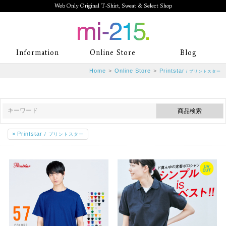
Web Only Original T-Shirt, Sweat & Select Shop
mi-215. Web Only Original T-Shirt,
Information
Online Store
Blog
Sweat & Select Shop mi-215. Tシャ
Home
>
Online Store
>
Printstar
/ プリントスター
ツを中心としたカジュアルスタイルブ
ランド専門通販
×
Printstar
/ プリントスター