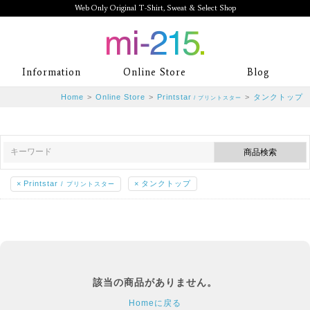
Web Only Original T-Shirt, Sweat & Select Shop
mi-215. Web Only Original T-Shirt,
Information
Online Store
Blog
Sweat & Select Shop mi-215. Tシャ
Home
>
Online Store
>
Printstar
>
タンクトップ
/ プリントスター
ツを中心としたカジュアルスタイルブ
ランド専門通販
×
Printstar
×
タンクトップ
/ プリントスター
該当の商品がありません。
Homeに戻る