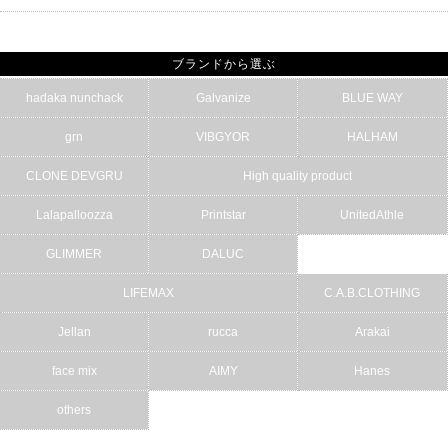
ブランドから選ぶ
hadaka nunchack
Galvanize
BLUE WAY
grn
VIBGYOR
HALHAM
CLONE DEVGRU
High quality product
Lalapalloozza
Printstar
UnitedAthle
GLIMMER
DALUC
LIFEMAX
C.A.B.CLOTHING
Jellan
rucca
Arakai
face mix
AIMY
Hanes
others