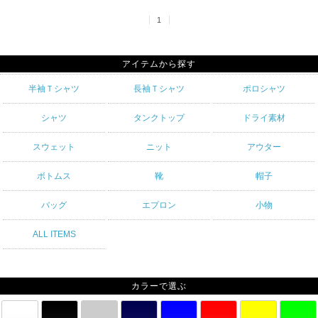
1
アイテムから探す
半袖Ｔシャツ
長袖Ｔシャツ
ポロシャツ
シャツ
タンクトップ
ドライ素材
スウェット
ニット
アウター
ボトムス
靴
帽子
バッグ
エプロン
小物
ALL ITEMS
カラーで選ぶ