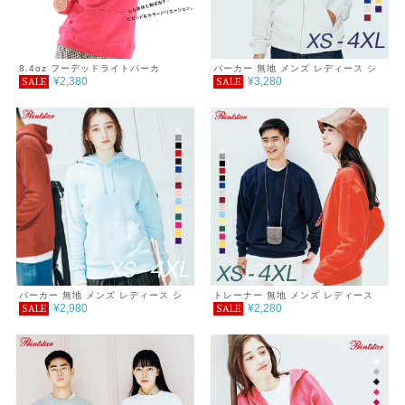
8.4oz フーデッドライトパーカ
パーカー 無地 メンズ レディース シ
¥2,380
¥3,280
SALE
SALE
ンプル カジュアル おしゃれ 重ね着
服 ダブル フード ジップパーカー 裏
毛 9.7オンス あったか ゆったり 春
秋 冬 巣ごもり
パーカー 無地 メンズ レディース シ
トレーナー 無地 メンズ レディース
¥2,980
¥2,280
SALE
SALE
ンプル カジュアル おしゃれ 重ね着
シンプル カジュアル おしゃれ 重ね着
服 ダブル フード プルオーバーパーカ
服 スタンダード クルーネック 裏毛
ー 裏毛 9.7オンス あったか ゆったり
9.7オンス あったか ゆったり 春 秋
春 秋 冬 巣ごもり
冬 巣ごもり