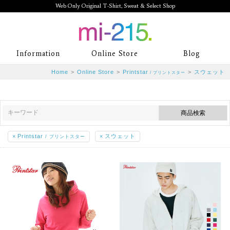
Web Only Original T-Shirt, Sweat & Select Shop
mi-215. Web Only Original T-Shirt,
Information
Online Store
Blog
Sweat & Select Shop mi-215. Tシャ
Home
>
Online Store
>
Printstar
>
スウェット
/ プリントスター
ツを中心としたカジュアルスタイルブ
ランド専門通販
×
Printstar
×
スウェット
/ プリントスター