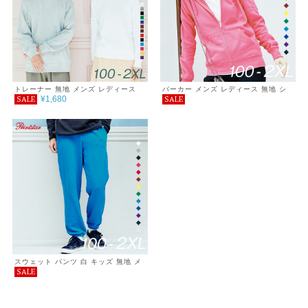
トレーナー 無地 メンズ レディース
パーカー メンズ レディース 無地 シ
¥1,680
SALE
SALE
キッズ シンプル カジュアル おしゃれ
ンプル キッズ カジュアル おしゃれ
重ね着 服 ライトトレーナー クルーネ
重ね着 服 ライト ジップアップパーカ
ック 裏毛 8.4オンス ゆったり 春 秋
ー 裏毛 8.4オンス ゆったり 春 秋 巣
巣ごもり プチプラ コーデ
ごもり プチプラ コーデ
スウェット パンツ 白 キッズ 無地 メ
SALE
ンズ レディース 裏毛 ダンス シンプ
ル おしゃれ sale