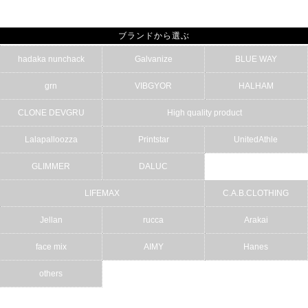
ブランドから選ぶ
hadaka nunchack
Galvanize
BLUE WAY
grn
VIBGYOR
HALHAM
CLONE DEVGRU
High quality product
Lalapalloozza
Printstar
UnitedAthle
GLIMMER
DALUC
LIFEMAX
C.A.B.CLOTHING
Jellan
rucca
Arakai
face mix
AIMY
Hanes
others