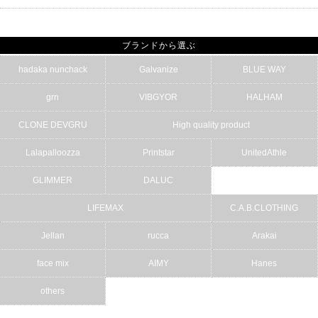
ブランドから選ぶ
hadaka nunchack
Galvanize
BLUE WAY
grn
VIBGYOR
HALHAM
CLONE DEVGRU
High quality product
Lalapalloozza
Printstar
UnitedAthle
GLIMMER
DALUC
LIFEMAX
C.A.B.CLOTHING
Jellan
rucca
Arakai
face mix
AIMY
Hanes
others