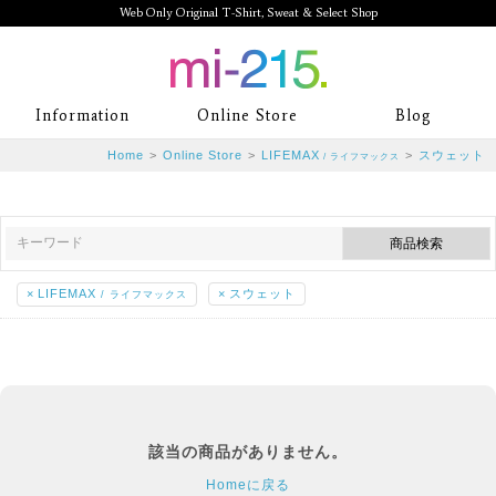
Web Only Original T-Shirt, Sweat & Select Shop
mi-215. Web Only Original T-Shirt,
Information
Online Store
Blog
Sweat & Select Shop mi-215. Tシャ
Home
>
Online Store
>
LIFEMAX
>
スウェット
/ ライフマックス
ツを中心としたカジュアルスタイルブ
ランド専門通販
×
LIFEMAX
×
スウェット
/ ライフマックス
該当の商品がありません。
Homeに戻る