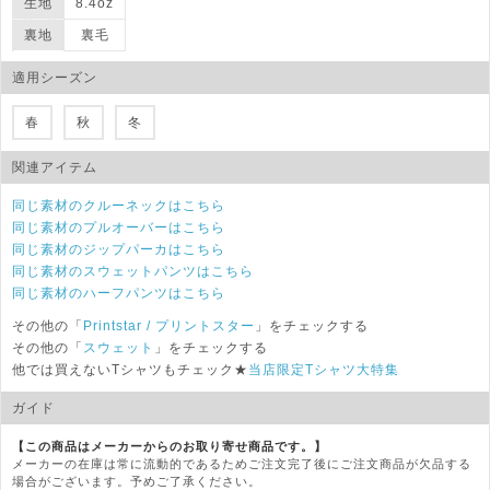
生地
8.4oz
裏地
裏毛
適用シーズン
春
秋
冬
関連アイテム
同じ素材のクルーネックはこちら
同じ素材のプルオーバーはこちら
同じ素材のジップパーカはこちら
同じ素材のスウェットパンツはこちら
同じ素材のハーフパンツはこちら
その他の「
Printstar
/ プリントスター
」をチェックする
その他の「
スウェット
」をチェックする
他では買えないTシャツもチェック★
当店限定Tシャツ大特集
ガイド
【この商品はメーカーからのお取り寄せ商品です。】
メーカーの在庫は常に流動的であるためご注文完了後にご注文商品が欠品する
場合がございます。予めご了承ください。