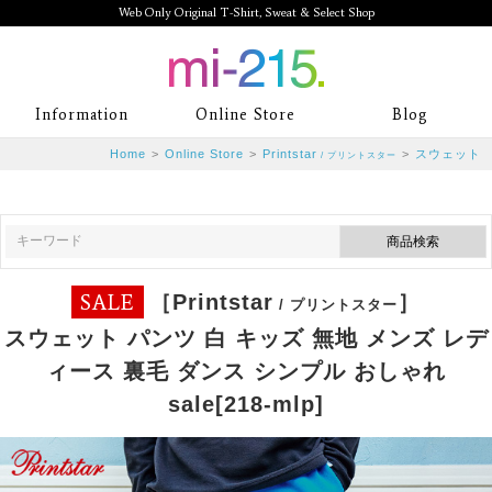
Web Only Original T-Shirt, Sweat & Select Shop
mi-215. Web Only Original T-Shirt,
Information
Online Store
Blog
Sweat & Select Shop mi-215. Tシャ
Home
>
Online Store
>
Printstar
>
スウェット
/ プリントスター
ツを中心としたカジュアルスタイルブ
ランド専門通販
SALE
［Printstar
］
/ プリントスター
スウェット パンツ 白 キッズ 無地 メンズ レデ
ィース 裏毛 ダンス シンプル おしゃれ
sale[218-mlp]