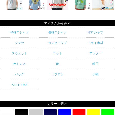
アイテムから探す
半袖Ｔシャツ
長袖Ｔシャツ
ポロシャツ
シャツ
タンクトップ
ドライ素材
スウェット
ニット
アウター
ボトムス
靴
帽子
バッグ
エプロン
小物
ALL ITEMS
カラーで選ぶ