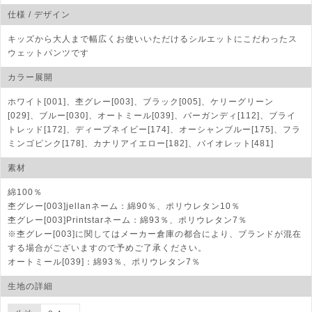
仕様 / デザイン
キッズから大人まで幅広くお使いいただけるシルエットにこだわったス
ウェットパンツです
カラー展開
ホワイト[001]、杢グレー[003]、ブラック[005]、ケリーグリーン
[029]、ブルー[030]、オートミール[039]、バーガンディ[112]、ブライ
トレッド[172]、ディープネイビー[174]、オーシャンブルー[175]、フラ
ミンゴピンク[178]、カナリアイエロー[182]、バイオレット[481]
素材
綿100％
杢グレー[003]jellanネーム：綿90％、ポリウレタン10％
杢グレー[003]Printstarネーム：綿93％、ポリウレタン7％
※杢グレー[003]に関してはメーカー倉庫の都合により、ブランドが混在
する場合がございますので予めご了承ください。
オートミール[039]：綿93％、ポリウレタン7％
生地の詳細