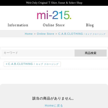
Web Only Original T-Shirt, Sweat & Select Shop
mi-215. Web Only Original T-Shirt,
Information
Online Store
Blog
Sweat & Select Shop mi-215. Tシャ
Home
>
Online Store
>
C.A.B.CLOTHING
/ キャブ クロージング
ツを中心としたカジュアルスタイルブ
ランド専門通販
×
C.A.B.CLOTHING
/ キャブ クロージング
該当の商品がありません。
Homeに戻る