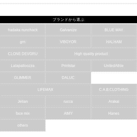
ブランドから選ぶ
hadaka nunchack
Galvanize
BLUE WAY
grn
VIBGYOR
HALHAM
CLONE DEVGRU
High quality product
Lalapalloozza
Printstar
UnitedAthle
GLIMMER
DALUC
LIFEMAX
C.A.B.CLOTHING
Jellan
rucca
Arakai
face mix
AIMY
Hanes
others