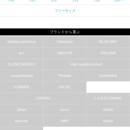
～90
100
110
120
130
140～
フリーサイズ
ブランドから選ぶ
hadaka nunchack
Galvanize
BLUE WAY
grn
VIBGYOR
HALHAM
CLONE DEVGRU
High quality product
Lalapalloozza
Printstar
UnitedAthle
GLIMMER
DALUC
LIFEMAX
C.A.B.CLOTHING
Jellan
rucca
Arakai
face mix
AIMY
Hanes