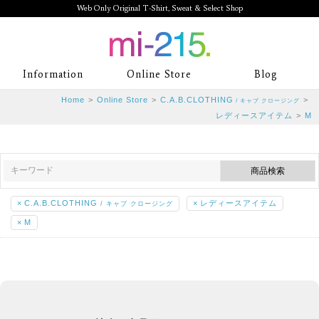
Web Only Original T-Shirt, Sweat & Select Shop
mi-215. Web Only Original T-Shirt,
Information
Online Store
Blog
Sweat & Select Shop mi-215. Tシャ
Home
>
Online Store
>
C.A.B.CLOTHING
>
/ キャブ クロージング
ツを中心としたカジュアルスタイルブ
レディースアイテム
>
M
ランド専門通販
×
C.A.B.CLOTHING
×
レディースアイテム
/ キャブ クロージング
×
M