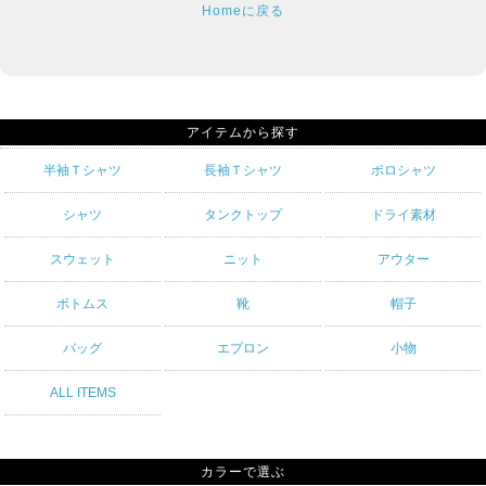
Homeに戻る
アイテムから探す
半袖Ｔシャツ
長袖Ｔシャツ
ポロシャツ
シャツ
タンクトップ
ドライ素材
スウェット
ニット
アウター
ボトムス
靴
帽子
バッグ
エプロン
小物
ALL ITEMS
カラーで選ぶ