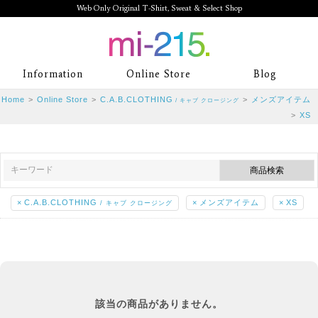
Web Only Original T-Shirt, Sweat & Select Shop
mi-215. Web Only Original T-Shirt,
Information
Online Store
Blog
Sweat & Select Shop mi-215. Tシャ
Home
>
Online Store
>
C.A.B.CLOTHING
>
メンズアイテム
/ キャブ クロージング
ツを中心としたカジュアルスタイルブ
>
XS
ランド専門通販
×
C.A.B.CLOTHING
×
メンズアイテム
×
XS
/ キャブ クロージング
該当の商品がありません。