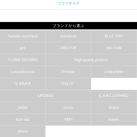
フリーサイズ
ブランドから選ぶ
hadaka nunchack
Galvanize
BLUE WAY
grn
VIBGYOR
HALHAM
CLONE DEVGRU
High quality product
Lalapalloozza
Printstar
UnitedAthle
GLIMMER
DALUC
LIFEMAX
C.A.B.CLOTHING
Jellan
rucca
Arakai
face mix
AIMY
Hanes
others