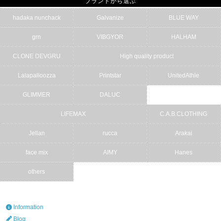
ブランドから選ぶ
hadaka nunchack
Galvanize
BLUE WAY
grn
VIBGYOR
HALHAM
CLONE DEVGRU
High quality product
Lalapalloozza
Printstar
UnitedAthle
GLIMMER
DALUC
LIFEMAX
C.A.B.CLOTHING
Jellan
rucca
Arakai
face mix
AIMY
Hanes
others
Information
Blog