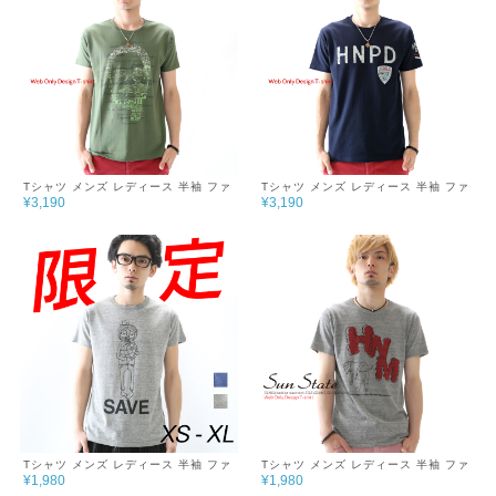
JUSTICE?
SPOIL
Tシャツ メンズ レディース 半袖 ファ
Tシャツ メンズ レディース 半袖 ファ
¥3,190
¥3,190
ッション トップス 綿 おもしろ オリ
ッション トップス 綿 おもしろ オリ
ジナル ロゴ アメカジ キレイ目 カジ
ジナル ロゴ アメカジ キレイ目 カジ
ュアル デザイン 通販 黒 ペアルック
ュアル デザイン 通販 白 黒 青 ペアル
限定 おしゃれ シンプル プリント メ
ック 限定 おしゃれ シンプル プリン
ッセージ 男女兼用 サイズ 服 春 夏
ト メッセージ 男女兼用 サイズ 服 春
Contemporary
夏 HNPD
Tシャツ メンズ レディース 半袖 ファ
Tシャツ メンズ レディース 半袖 ファ
¥1,980
¥1,980
ッション トップス 綿 おもしろ オリ
ッション トップス 綿 おもしろ オリ