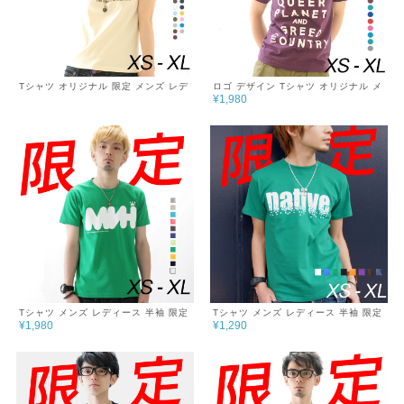
Tシャツ オリジナル 限定 メンズ レデ
ロゴ デザイン Tシャツ オリジナル メ
¥1,980
ィース 半袖 ファッション トップス
ッセージ SDGs メンズ レディース 半
綿 おもしろ ロゴ アメカジ キレイ目
袖 ファッション トップス 綿 キレイ
カジュアル デザイン 通販 白 ペアル
目 カジュアル デザイン カーボンニュ
ック 限定 おしゃれ シンプル プリン
ートラル 通販 白 黒 ペアルック 限定
ト メッセージ 男女兼用 サイズ 服 春
おしゃれ シンプル プリント 男女兼用
夏 h.n.エレファント
サイズ 服 春 夏 倉敷児島発 ネット限
定 hadaka nunchack ハダカヌンチ
ャク QUEER PLANET
Tシャツ メンズ レディース 半袖 限定
Tシャツ メンズ レディース 半袖 限定
¥1,980
¥1,290
シンプル プチプラ おしゃれ ロゴ コ
native
ーデ 服 MNH