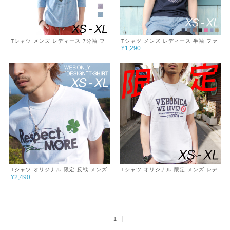
Tシャツ メンズ レディース 7分袖 フ
Tシャツ メンズ レディース 半袖 ファ
¥1,290
ァッション トップス 綿 おもしろ オ
ッション トップス 綿 かわいい おも
リジナル ロゴ アメカジ キレイ目 カ
しろ オリジナル おしどり 通販 和柄
ジュアル デザイン 通販 白 黒 ペアル
黒 ペアルック 限定 おしゃれ シンプ
ック 限定 おしゃれ シンプル プリン
ル プリント メッセージ サイズ 服 春
ト メッセージ 男女兼用 サイズ 服 春
夏 鴛鴦 えんおう
夏 Irish Sea
Tシャツ オリジナル 限定 反戦 メンズ
Tシャツ オリジナル 限定 メンズ レデ
¥2,490
レディース 半袖 ファッション トップ
ィース 半袖 ファッション トップス
ス 綿 おもしろ ロゴ アメカジ キレイ
綿 おもしろ ロゴ アメカジ キレイ目
目 カジュアル デザイン 通販 白 ペア
カジュアル デザイン 通販 白 ペアル
ルック 限定 おしゃれ シンプル プリ
ック 限定 おしゃれ シンプル プリン
ント メッセージ 男女兼用 サイズ 服
ト メッセージ 男女兼用 サイズ 服 春
春 夏 RESPECT MORE
夏 VERONICA
1