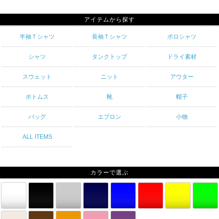
アイテムから探す
半袖Ｔシャツ
長袖Ｔシャツ
ポロシャツ
シャツ
タンクトップ
ドライ素材
スウェット
ニット
アウター
ボトムス
靴
帽子
バッグ
エプロン
小物
ALL ITEMS
カラーで選ぶ