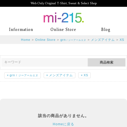
Web Only Original T-Shirt, Sweat & Select Shop
mi-215. Web Only Original T-Shirt,
Information
Online Store
Blog
Sweat & Select Shop mi-215. Tシャ
Home
>
Online Store
>
grn
>
メンズアイテム
>
XS
/ ジーアールエヌ
ツを中心としたカジュアルスタイルブ
ランド専門通販
×
grn
×
メンズアイテム
×
XS
/ ジーアールエヌ
該当の商品がありません。
Homeに戻る