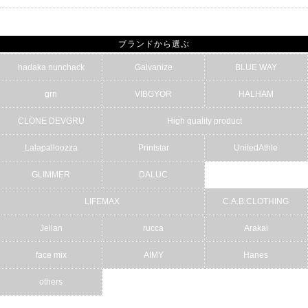
ブランドから選ぶ
hadaka nunchack
Galvanize
BLUE WAY
grn
VIBGYOR
HALHAM
CLONE DEVGRU
High quality product
Lalapalloozza
Printstar
UnitedAthle
GLIMMER
DALUC
LIFEMAX
C.A.B.CLOTHING
Jellan
rucca
Arakai
face mix
AIMY
Hanes
others