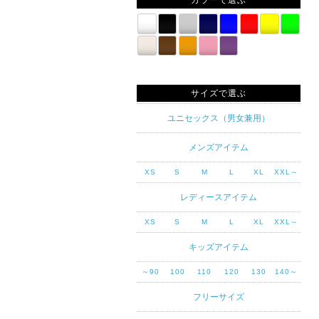
カラーで選ぶ
サイズで選ぶ
ユニセックス（男女兼用）
メンズアイテム
XS
S
M
L
XL
XXL～
レディースアイテム
XS
S
M
L
XL
XXL～
キッズアイテム
～90
100
110
120
130
140～
フリーサイズ