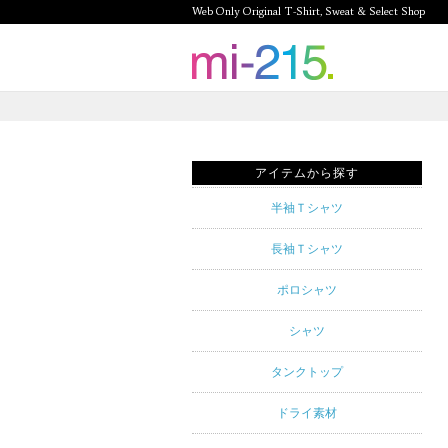
Web Only Original T-Shirt, Sweat & Select Shop
mi-215.
Web Only
Original T-
アイテムから探す
Shirt,
半袖Ｔシャツ
Sweat &
長袖Ｔシャツ
Select
ポロシャツ
Shop mi-
シャツ
215. Tシャ
タンクトップ
ツを中心と
ドライ素材
したカジュ