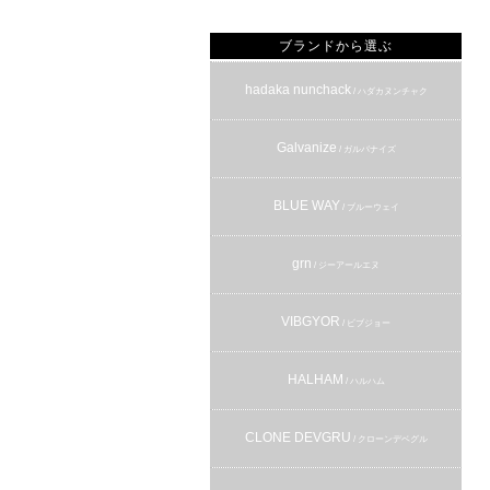
ブランドから選ぶ
hadaka nunchack
/ ハダカヌンチャク
Galvanize
/ ガルバナイズ
BLUE WAY
/ ブルーウェイ
grn
/ ジーアールエヌ
VIBGYOR
/ ビブジョー
HALHAM
/ ハルハム
CLONE DEVGRU
/ クローンデベグル