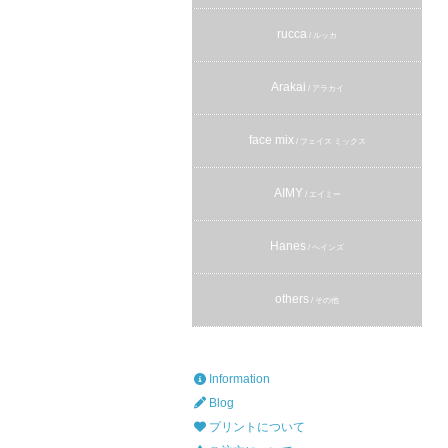
rucca
/ ルッカ
Arakai
/ アラカイ
face mix
/ フェイス ミックス
AIMY
/ エイミー
Hanes
/ ヘインズ
others
/ その他
Information
Blog
プリントについて