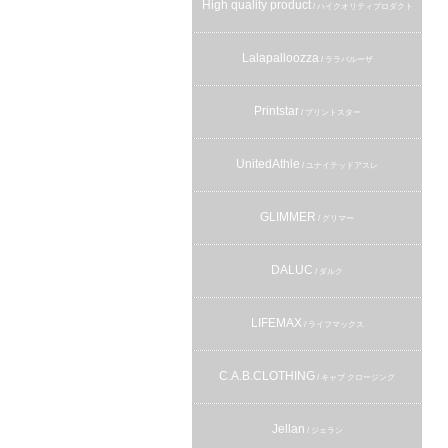
High quality product
/ ハイクオリティプロダクト
Lalapalloozza
/ ララパルーザ
Printstar
/ プリントスター
UnitedAthle
/ ユナイテッドアスレ
GLIMMER
/ グリマー
DALUC
/ ダルク
LIFEMAX
/ ライフマックス
C.A.B.CLOTHING
/ キャブ クロージング
Jellan
/ ジェラン