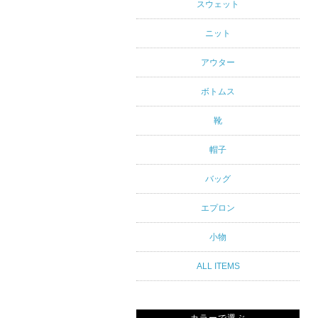
アルスタイ
スウェット
ルブランド
ニット
専門通販
アウター
ボトムス
靴
帽子
バッグ
エプロン
小物
ALL ITEMS