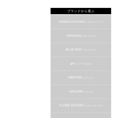
ブランドから選ぶ
hadaka nunchack
/ ハダカヌンチャク
Galvanize
/ ガルバナイズ
BLUE WAY
/ ブルーウェイ
grn
/ ジーアールエヌ
VIBGYOR
/ ビブジョー
HALHAM
/ ハルハム
CLONE DEVGRU
/ クローンデベグル