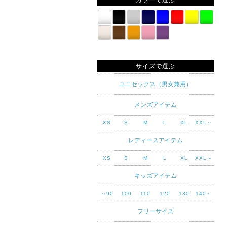
カラーで選ぶ
サイズで選ぶ
ユニセックス（男女兼用）
メンズアイテム
XS
S
M
L
XL
XXL～
レディースアイテム
XS
S
M
L
XL
XXL～
キッズアイテム
～90
100
110
120
130
140～
フリーサイズ