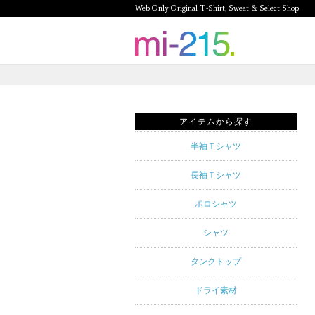
Web Only Original T-Shirt, Sweat & Select Shop
mi-215.
Web Only
Original T-
アイテムから探す
Shirt,
半袖Ｔシャツ
Sweat &
長袖Ｔシャツ
Select
ポロシャツ
Shop mi-
シャツ
215. Tシャ
タンクトップ
ツを中心と
ドライ素材
したカジュ