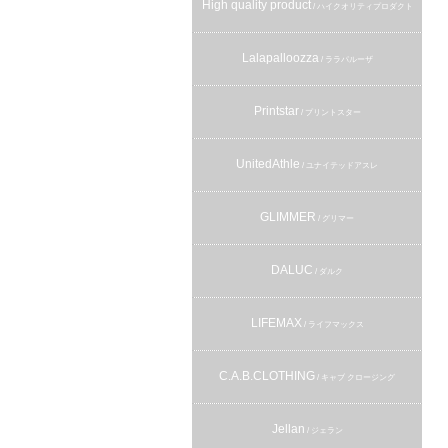
High quality product
/ ハイクオリティプロダクト
Lalapalloozza
/ ララパルーザ
Printstar
/ プリントスター
UnitedAthle
/ ユナイテッドアスレ
GLIMMER
/ グリマー
DALUC
/ ダルク
LIFEMAX
/ ライフマックス
C.A.B.CLOTHING
/ キャブ クロージング
Jellan
/ ジェラン