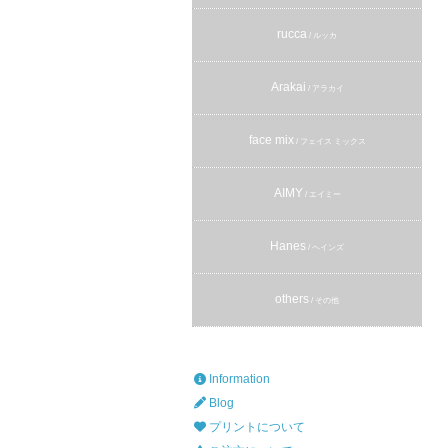
rucca
/ ルッカ
Arakai
/ アラカイ
face mix
/ フェイス ミックス
AIMY
/ エイミー
Hanes
/ ヘインズ
others
/ その他
Information
Blog
プリントについて