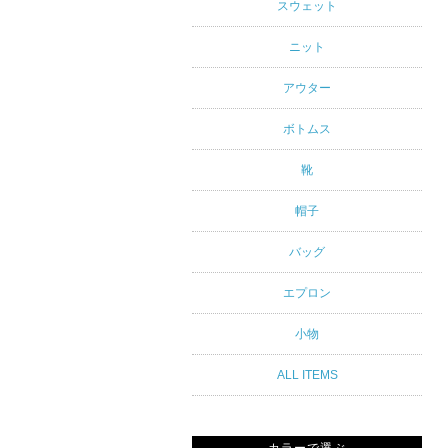
アルスタイ
スウェット
ルブランド
ニット
専門通販
アウター
ボトムス
靴
帽子
バッグ
エプロン
小物
ALL ITEMS