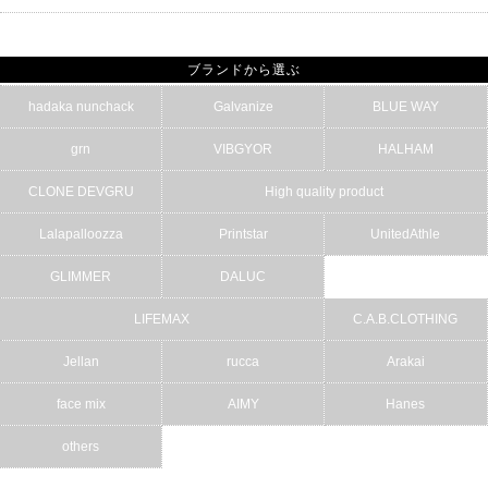
ブランドから選ぶ
hadaka nunchack
Galvanize
BLUE WAY
grn
VIBGYOR
HALHAM
CLONE DEVGRU
High quality product
Lalapalloozza
Printstar
UnitedAthle
GLIMMER
DALUC
LIFEMAX
C.A.B.CLOTHING
Jellan
rucca
Arakai
face mix
AIMY
Hanes
others