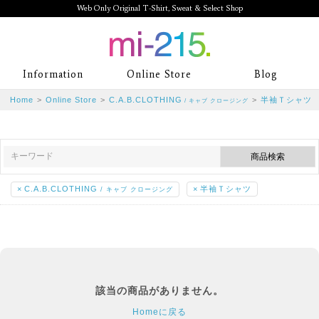
Web Only Original T-Shirt, Sweat & Select Shop
mi-215. Web Only Original T-Shirt,
Information
Online Store
Blog
Sweat & Select Shop mi-215. Tシャ
Home
>
Online Store
>
C.A.B.CLOTHING
>
半袖Ｔシャツ
/ キャブ クロージング
ツを中心としたカジュアルスタイルブ
ランド専門通販
×
C.A.B.CLOTHING
×
半袖Ｔシャツ
/ キャブ クロージング
該当の商品がありません。
Homeに戻る