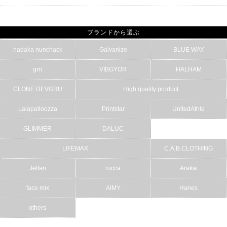
ブランドから選ぶ
hadaka nunchack
Galvanize
BLUE WAY
grn
VIBGYOR
HALHAM
CLONE DEVGRU
High quality product
Lalapalloozza
Printstar
UnitedAthle
GLIMMER
DALUC
LIFEMAX
C.A.B.CLOTHING
Jellan
rucca
Arakai
face mix
AIMY
Hanes
others