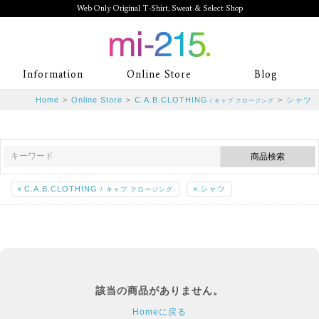
Web Only Original T-Shirt, Sweat & Select Shop
mi-215. Web Only Original T-Shirt,
Information
Online Store
Blog
Sweat & Select Shop mi-215. Tシャ
Home
>
Online Store
>
C.A.B.CLOTHING
>
シャツ
/ キャブ クロージング
ツを中心としたカジュアルスタイルブ
ランド専門通販
×
C.A.B.CLOTHING
×
シャツ
/ キャブ クロージング
該当の商品がありません。
Homeに戻る