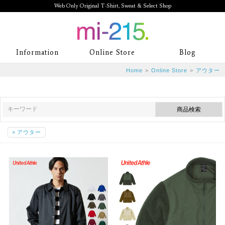
Web Only Original T-Shirt, Sweat & Select Shop
mi-215. Web Only Original T-Shirt,
Information
Online Store
Blog
Sweat & Select Shop mi-215. Tシャ
Home
>
Online Store
>
アウター
ツを中心としたカジュアルスタイルブ
ランド専門通販
×
アウター