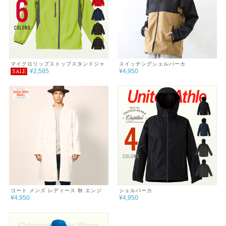
マイクロリップストップスタンドジャ
スイッチングシェルパーカ
¥2,585
¥4,950
SALE
ケット（裏地付）
コート メンズ レディース 秋 エンジ
シェルパーカ
¥4,950
¥4,950
ニアコート