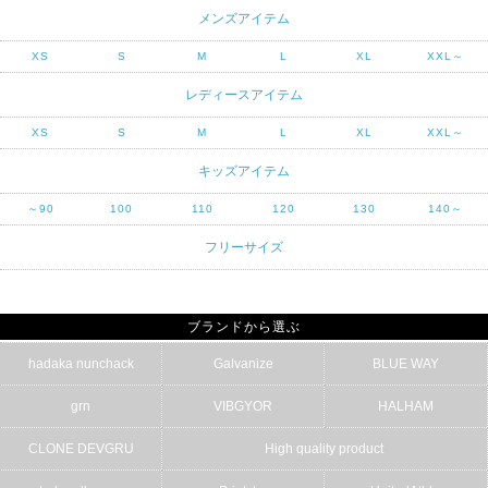
メンズアイテム
XS
S
M
L
XL
XXL～
レディースアイテム
XS
S
M
L
XL
XXL～
キッズアイテム
～90
100
110
120
130
140～
フリーサイズ
ブランドから選ぶ
hadaka nunchack
Galvanize
BLUE WAY
grn
VIBGYOR
HALHAM
CLONE DEVGRU
High quality product