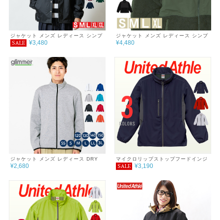
ジャケット メンズ レディース シンプ
ジャケット メンズ レディース シンプ
¥3,480
¥4,480
SALE
ル チーム サークル 無地 おしゃれ シ
ル チーム サークル 無地 おしゃれ シ
ンプル 秋 冬 服 ナイロン コーチジャ
ンプル 秋 冬 服 シープボア フリース
ケット 裏地付き
スタンドジャケット 裏地付
ジャケット メンズ レディース DRY
マイクロリップストップフードインジ
¥2,680
¥3,190
SALE
スウェット シンプル チーム サークル
ャケット（裏フリース）
無地 あったか おしゃれ 秋 冬 服 ジッ
プジャケット 7.7oz 巣ごもり