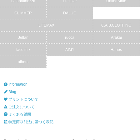
Lalapalloozza
Printstar
UnitedAthle
GLIMMER
DALUC
LIFEMAX
C.A.B.CLOTHING
Jellan
rucca
Arakai
face mix
AIMY
Hanes
others
Information
Blog
プリントについて
ご注文について
よくある質問
特定商取引法に基づく表記