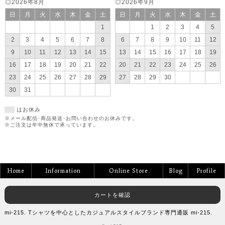
◎2026年8月
◎2026年9月
日
月
火
水
木
金
土
日
月
火
水
木
金
土
1
1
2
3
4
5
2
3
4
5
6
7
8
6
7
8
9
10
11
12
9
10
11
12
13
14
15
13
14
15
16
17
18
19
16
17
18
19
20
21
22
20
21
22
23
24
25
26
23
24
25
26
27
28
29
27
28
29
30
30
31
はお休み
※メール配信･商品発送･お問い合わせのお休みです。
※ご注文は年中無休で承っています。
Home
Information
Online Store
Blog
Profile
カートを確認
mi-215. Tシャツを中心としたカジュアルスタイルブランド専門通販 mi-215.