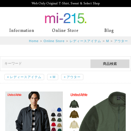
Web Only Original T-Shirt, Sweat & Select Shop
mi-215. Web Only Original T-Shirt,
Information
Online Store
Blog
Sweat & Select Shop mi-215. Tシャ
Home
>
Online Store
>
レディースアイテム
>
M
>
アウター
ツを中心としたカジュアルスタイルブ
ランド専門通販
×
レディースアイテム
×
M
×
アウター