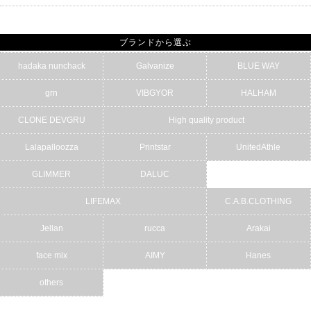
ブランドから選ぶ
hadaka nunchack
Galvanize
BLUE WAY
grn
VIBGYOR
HALHAM
CLONE DEVGRU
High quality product
Lalapalloozza
Printstar
UnitedAthle
GLIMMER
DALUC
LIFEMAX
C.A.B.CLOTHING
Jellan
rucca
Arakai
face mix
AIMY
Hanes
others