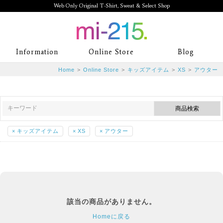
Web Only Original T-Shirt, Sweat & Select Shop
mi-215. Web Only Original T-Shirt,
Information
Online Store
Blog
Sweat & Select Shop mi-215. Tシャ
Home
>
Online Store
>
キッズアイテム
>
XS
>
アウター
ツを中心としたカジュアルスタイルブ
ランド専門通販
×
キッズアイテム
×
XS
×
アウター
該当の商品がありません。
Homeに戻る