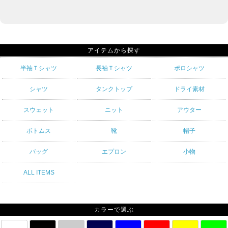
アイテムから探す
半袖Ｔシャツ
長袖Ｔシャツ
ポロシャツ
シャツ
タンクトップ
ドライ素材
スウェット
ニット
アウター
ボトムス
靴
帽子
バッグ
エプロン
小物
ALL ITEMS
カラーで選ぶ