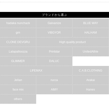
ブランドから選ぶ
hadaka nunchack
Galvanize
BLUE WAY
grn
VIBGYOR
HALHAM
CLONE DEVGRU
High quality product
Lalapalloozza
Printstar
UnitedAthle
GLIMMER
DALUC
LIFEMAX
C.A.B.CLOTHING
Jellan
rucca
Arakai
face mix
AIMY
Hanes
others