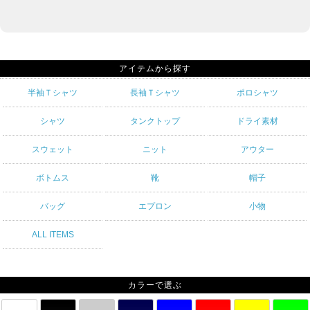
アイテムから探す
半袖Ｔシャツ
長袖Ｔシャツ
ポロシャツ
シャツ
タンクトップ
ドライ素材
スウェット
ニット
アウター
ボトムス
靴
帽子
バッグ
エプロン
小物
ALL ITEMS
カラーで選ぶ