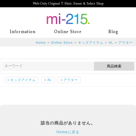
Web Only Original T-Shirt, Sweat & Select Shop
mi-215. Web Only Original T-Shirt,
Information
Online Store
Blog
Sweat & Select Shop mi-215. Tシャ
Home
>
Online Store
>
キッズアイテム
>
XL
>
アウター
ツを中心としたカジュアルスタイルブ
ランド専門通販
×
キッズアイテム
×
XL
×
アウター
該当の商品がありません。
Homeに戻る