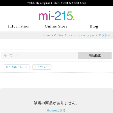
Web Only Original T-Shirt, Sweat & Select Shop
mi-215. Web Only Original T-Shirt,
Information
Online Store
Blog
Sweat & Select Shop mi-215. Tシャ
Home
>
Online Store
>
rucca
>
アウター
/ ルッカ
ツを中心としたカジュアルスタイルブ
ランド専門通販
×
rucca
×
アウター
/ ルッカ
該当の商品がありません。
Homeに戻る