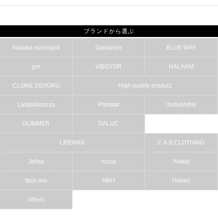
ブランドから選ぶ
hadaka nunchack
Galvanize
BLUE WAY
grn
VIBGYOR
HALHAM
CLONE DEVGRU
High quality product
Lalapalloozza
Printstar
UnitedAthle
GLIMMER
DALUC
LIFEMAX
C.A.B.CLOTHING
Jellan
rucca
Arakai
face mix
AIMY
Hanes
others