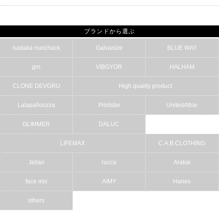
ブランドから選ぶ
hadaka nunchack
Galvanize
BLUE WAY
grn
VIBGYOR
HALHAM
CLONE DEVGRU
High quality product
Lalapalloozza
Printstar
UnitedAthle
GLIMMER
DALUC
LIFEMAX
C.A.B.CLOTHING
Jellan
rucca
Arakai
face mix
AIMY
Hanes
others