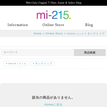
Web Only Original T-Shirt, Sweat & Select Shop
mi-215. Web Only Original T-Shirt,
Information
Online Store
Blog
Sweat & Select Shop mi-215. Tシャ
Home
>
Online Store
>
rucca
>
タンクトップ
/ ルッカ
ツを中心としたカジュアルスタイルブ
ランド専門通販
×
rucca
×
タンクトップ
/ ルッカ
該当の商品がありません。
Homeに戻る