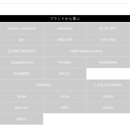
ブランドから選ぶ
hadaka nunchack
Galvanize
BLUE WAY
grn
VIBGYOR
HALHAM
CLONE DEVGRU
High quality product
Lalapalloozza
Printstar
UnitedAthle
GLIMMER
DALUC
LIFEMAX
C.A.B.CLOTHING
Jellan
rucca
Arakai
face mix
AIMY
Hanes
others