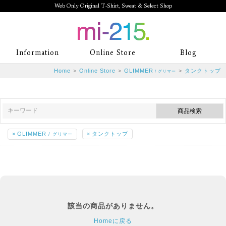
Web Only Original T-Shirt, Sweat & Select Shop
mi-215. Web Only Original T-Shirt,
Information
Online Store
Blog
Sweat & Select Shop mi-215. Tシャ
Home
>
Online Store
>
GLIMMER
>
タンクトップ
/ グリマー
ツを中心としたカジュアルスタイルブ
ランド専門通販
×
GLIMMER
×
タンクトップ
/ グリマー
該当の商品がありません。
Homeに戻る