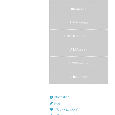
rucca
/ ルッカ
Arakai
/ アラカイ
face mix
/ フェイス ミックス
AIMY
/ エイミー
Hanes
/ ヘインズ
others
/ その他
Information
Blog
プリントについて