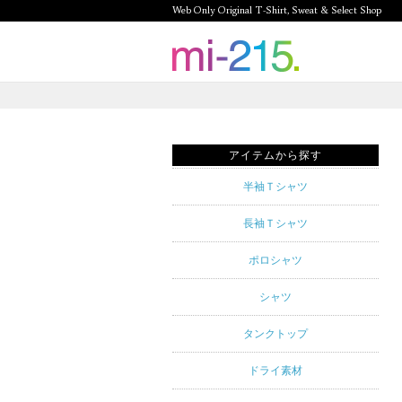
Web Only Original T-Shirt, Sweat & Select Shop
mi-215.
Web Only
Original T-
アイテムから探す
Shirt,
半袖Ｔシャツ
Sweat &
長袖Ｔシャツ
Select
ポロシャツ
Shop mi-
シャツ
215. Tシャ
タンクトップ
ツを中心と
ドライ素材
したカジュ