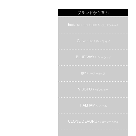
ブランドから選ぶ
hadaka nunchack
/ ハダカヌンチャク
Galvanize
/ ガルバナイズ
BLUE WAY
/ ブルーウェイ
grn
/ ジーアールエヌ
VIBGYOR
/ ビブジョー
HALHAM
/ ハルハム
CLONE DEVGRU
/ クローンデベグル