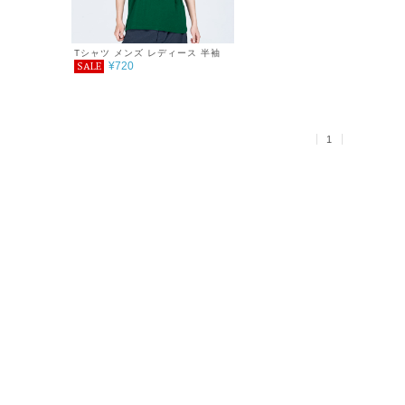
Tシャツ メンズ レディース 半袖
¥720
SALE
5.6oz ヘビーウェイトTシャツ
100～160cm
1