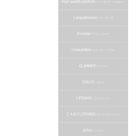
High quality product
/ ハイクオリティプロダクト
Lalapalloozza
/ ララパルーザ
Printstar
/ プリントスター
UnitedAthle
/ ユナイテッドアスレ
GLIMMER
/ グリマー
DALUC
/ ダルク
LIFEMAX
/ ライフマックス
C.A.B.CLOTHING
/ キャブ クロージング
Jellan
/ ジェラン