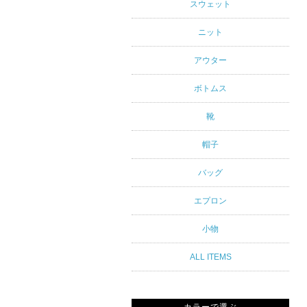
アルスタイ
スウェット
ルブランド
ニット
専門通販
アウター
ボトムス
靴
帽子
バッグ
エプロン
小物
ALL ITEMS