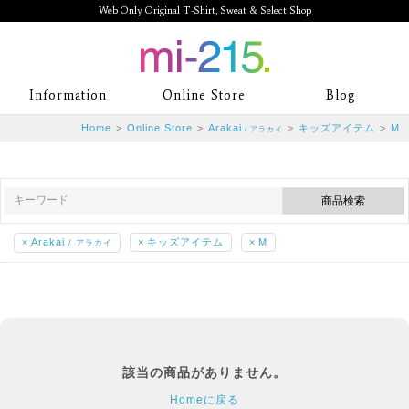
Web Only Original T-Shirt, Sweat & Select Shop
mi-215. Web Only Original T-Shirt,
Information
Online Store
Blog
Sweat & Select Shop mi-215. Tシャ
Home
>
Online Store
>
Arakai
>
キッズアイテム
>
M
/ アラカイ
ツを中心としたカジュアルスタイルブ
ランド専門通販
×
Arakai
×
キッズアイテム
×
M
/ アラカイ
該当の商品がありません。
Homeに戻る