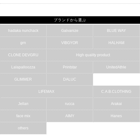
ブランドから選ぶ
hadaka nunchack
Galvanize
BLUE WAY
grn
VIBGYOR
HALHAM
CLONE DEVGRU
High quality product
Lalapalloozza
Printstar
UnitedAthle
GLIMMER
DALUC
LIFEMAX
C.A.B.CLOTHING
Jellan
rucca
Arakai
face mix
AIMY
Hanes
others