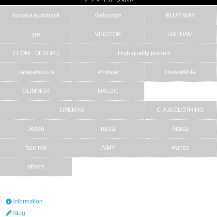
hadaka nunchack
Galvanize
BLUE WAY
grn
VIBGYOR
HALHAM
CLONE DEVGRU
High quality product
Lalapalloozza
Printstar
UnitedAthle
GLIMMER
DALUC
LIFEMAX
C.A.B.CLOTHING
Jellan
rucca
Arakai
face mix
AIMY
Hanes
others
Information
Blog