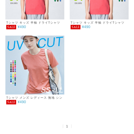
Tシャツ キッズ 半袖 ドライTシャツ
Tシャツ キッズ 半袖 ドライTシャツ
¥490
¥490
SALE
SALE
4.4オンス 100～150cm
4.4オンス 100～150cm ミックスカ
ラー
Tシャツ メンズ レディース 無地 シン
¥490
SALE
プル 薄手 涼しい 吸汗速乾 UVカット
日除け ドライ DRY 4.4オンス スポー
ツ カラー 紫外線対策 服 春 夏 ゆった
り 体型カバー コンパクト アウトドア
スポーツ ランニング マラソン 運動会
ジム ウォーキング SALE ％OFF
1
glimmer グリマー ドライ Tシャツ