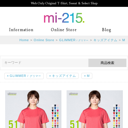
Web Only Original T-Shirt, Sweat & Select Shop
mi-215. Web Only Original T-Shirt,
Information
Online Store
Blog
Sweat & Select Shop mi-215. Tシャ
Home
>
Online Store
>
GLIMMER
>
キッズアイテム
>
M
/ グリマー
ツを中心としたカジュアルスタイルブ
ランド専門通販
×
GLIMMER
×
キッズアイテム
×
M
/ グリマー