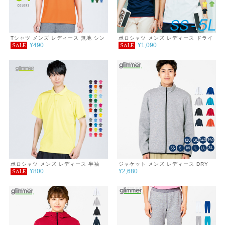
Tシャツ メンズ レディース 無地 シン
ポロシャツ メンズ レディース ドライ
¥490
¥1,090
SALE
SALE
プル 薄手 涼しい 吸汗速乾 UVカット
半袖 無地 吸汗速乾 グリマー ポケッ
日除け ドライ DRY 4.4オンス スポー
ト 白 黒 介護 父の日ギフト 通学 通勤
ツ カラー 紫外線対策 服 春 夏 ゆった
ゴルフ スポーツ 服 暑さ対策 UVカッ
り 体型カバー コンパクト アウトドア
ト クールビズ 作業 SS S M L LL
スポーツ ランニング マラソン 運動会
SALE ％OFF glimmer グリマー レイ
ジム ウォーキング SALE ％OFF
ヤード DRYポロシャツ ポケット付
ポロシャツ メンズ レディース 半袖
ジャケット メンズ レディース DRY
¥800
¥2,680
SALE
4.4オンス ドライポロシャツ
スウェット シンプル チーム サークル
無地 あったか おしゃれ 秋 冬 服 ジッ
プジャケット 7.7oz 巣ごもり