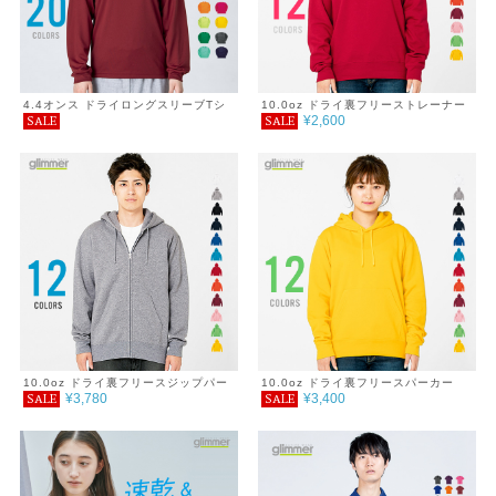
4.4オンス ドライロングスリーブTシ
10.0oz ドライ裏フリーストレーナー
¥2,600
SALE
SALE
ャツ 6L～7L
4L～5L
10.0oz ドライ裏フリースジップパー
10.0oz ドライ裏フリースパーカー
¥3,780
¥3,400
SALE
SALE
カー 4L～5L
4L～5L