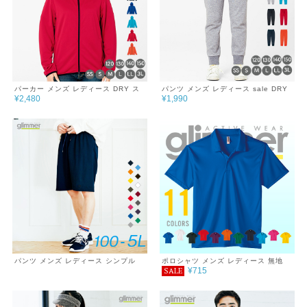
パーカー メンズ レディース DRY ス
パンツ メンズ レディース sale DRY
¥2,480
¥1,990
ウェット シンプル チーム サークル
スウェット シンプル チーム サークル
無地 あったか おしゃれ 秋 冬 服 ジッ
無地 あったか おしゃれ 秋 冬 服 ドラ
プパーカー 7.7oz
イ スウェットパンツ ゆったり 巣ごも
り 7.7oz
パンツ メンズ レディース シンプル
ポロシャツ メンズ レディース 無地
¥715
SALE
チーム サークル 無地 ダンス 春 夏 ド
半袖 3.5oz インターロックドライポ
ライ ゆったり 4.4oz DRY UVカット
ロシャツ
紫外線対策 吸汗速乾 ジム ウォーキン
グ ランニング マラソン スポーツ ア