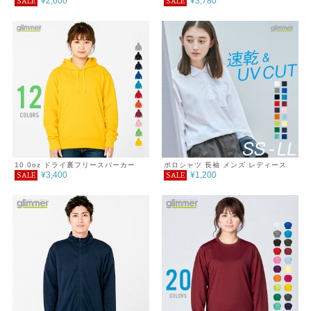
¥2,600
¥3,780
SALE
SALE
カー
10.0oz ドライ裏フリースパーカー
ポロシャツ 長袖 メンズ レディース
¥3,400
¥1,200
SALE
SALE
無地 吸汗 速乾 ドライ ポロシャツ ポ
ケット付 スポーツ シンプル おしゃれ
紫外線対策 UVカット クールビズ 通
学 通勤 ゴルフ 服 4.4オンス