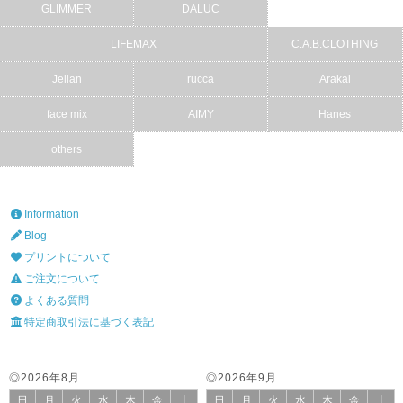
GLIMMER
DALUC
LIFEMAX
C.A.B.CLOTHING
Jellan
rucca
Arakai
face mix
AIMY
Hanes
others
Information
Blog
プリントについて
ご注文について
よくある質問
特定商取引法に基づく表記
◎2026年8月
◎2026年9月
日
月
火
水
木
金
土
日
月
火
水
木
金
土