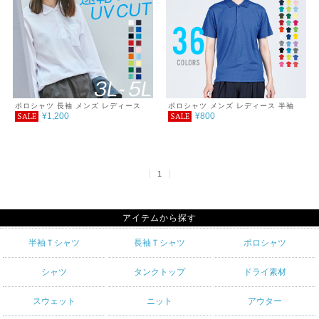
ポロシャツ 長袖 メンズ レディース
ポロシャツ メンズ レディース 半袖
¥1,200
¥800
SALE
SALE
無地 吸汗 速乾 ドライ ポロシャツ ポ
4.4オンス ドライポロシャツ 3L～5L
ケット付 スポーツ シンプル おしゃれ
紫外線対策 UVカット クールビズ 通
学 通勤 ゴルフ 服 4.4オンス
1
アイテムから探す
半袖Ｔシャツ
長袖Ｔシャツ
ポロシャツ
シャツ
タンクトップ
ドライ素材
スウェット
ニット
アウター