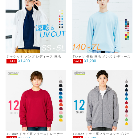
ウトドア 運動 服 薄手 涼しい 紫外線
カット 日除け 海 キャンプ SALE
％OFF
ジャケット メンズ レディース 無地
Tシャツ 長袖 無地 メンズ レディース
¥1,490
¥1,200
SALE
SALE
シンプル 薄手 涼しい 吸汗速乾 UVカ
キッズ 吸汗速乾 DRY シンプル 紫外
ット UVパーカー 日除け DRY スポー
線対策 UVカット サイズ ダンス ウォ
ツ 羽織り カラー 紫外線対策 服 春 夏
ーキング フィットネス ジム トレーニ
秋 ファッション ゆったり 体型カバー
ング 介護 運動会 服 4.4オンス SALE
コンパクト アウトドア 海 キャンプ
％OFF アウトドア キャンプ 海 フェ
スポーツ 運動会 ジム ウォーキング
ス キャンプ レジャー 春 夏 秋 冬 秋
SALE ％OFF glimmer グリマー ドラ
ファッション GLIMMER グリマー ド
イ スタンドジップジャケット 4.4オン
ライロングスリーブTシャツ
ス
10.0oz ドライ裏フリーストレーナー
10.0oz ドライ裏フリースジップパー