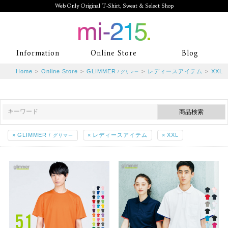
Web Only Original T-Shirt, Sweat & Select Shop
mi-215. Web Only Original T-Shirt,
Information
Online Store
Blog
Sweat & Select Shop mi-215. Tシャ
Home
>
Online Store
>
GLIMMER
>
レディースアイテム
>
XXL
/ グリマー
ツを中心としたカジュアルスタイルブ
ランド専門通販
×
GLIMMER
×
レディースアイテム
×
XXL
/ グリマー