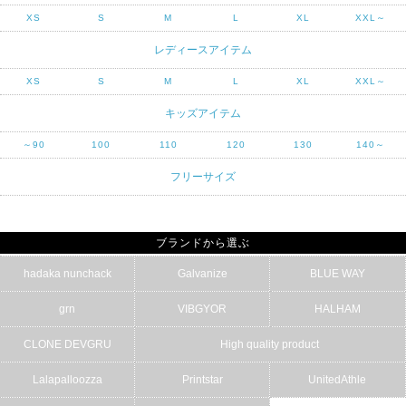
XS
S
M
L
XL
XXL～
レディースアイテム
XS
S
M
L
XL
XXL～
キッズアイテム
～90
100
110
120
130
140～
フリーサイズ
ブランドから選ぶ
hadaka nunchack
Galvanize
BLUE WAY
grn
VIBGYOR
HALHAM
CLONE DEVGRU
High quality product
Lalapalloozza
Printstar
UnitedAthle