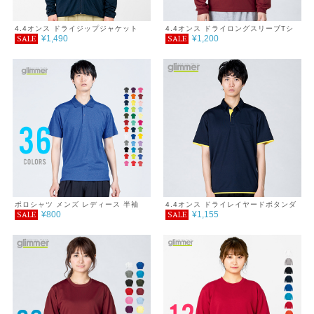
4.4オンス ドライジップジャケット
4.4オンス ドライロングスリーブTシ
¥1,490
¥1,200
SALE
SALE
4L
ャツ 3L～5L
ポロシャツ メンズ レディース 半袖
4.4オンス ドライレイヤードボタンダ
¥800
¥1,155
SALE
SALE
4.4オンス ドライポロシャツ
ウンポロシャツ 3L～5L