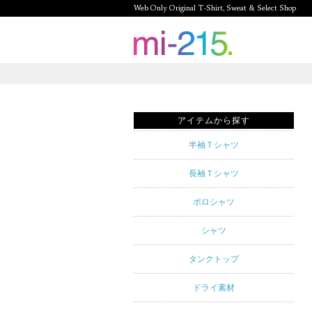
Web Only Original T-Shirt, Sweat & Select Shop
mi-215.
Web Only
Original T-
アイテムから探す
Shirt,
半袖Ｔシャツ
Sweat &
長袖Ｔシャツ
Select
ポロシャツ
Shop mi-
シャツ
215. Tシャ
タンクトップ
ツを中心と
ドライ素材
したカジュ