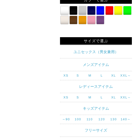
カラーで選ぶ
サイズで選ぶ
ユニセックス（男女兼用）
メンズアイテム
XS
S
M
L
XL
XXL～
レディースアイテム
XS
S
M
L
XL
XXL～
キッズアイテム
～90
100
110
120
130
140～
フリーサイズ