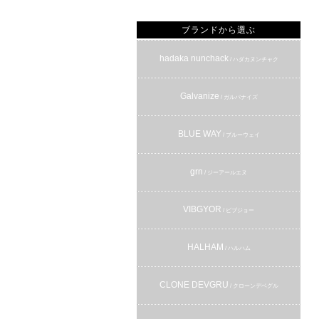
ブランドから選ぶ
hadaka nunchack
/ ハダカヌンチャク
Galvanize
/ ガルバナイズ
BLUE WAY
/ ブルーウェイ
grn
/ ジーアールエヌ
VIBGYOR
/ ビブジョー
HALHAM
/ ハルハム
CLONE DEVGRU
/ クローンデベグル