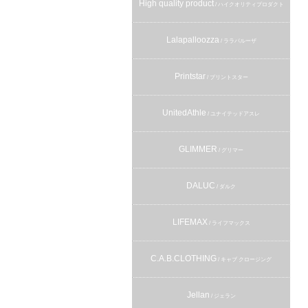
High quality product
/ ハイクオリティプロダクト
Lalapalloozza
/ ララパルーザ
Printstar
/ プリントスター
UnitedAthle
/ ユナイテッドアスレ
GLIMMER
/ グリマー
DALUC
/ ダルク
LIFEMAX
/ ライフマックス
C.A.B.CLOTHING
/ キャブ クロージング
Jellan
/ ジェラン