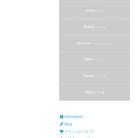
rucca
/ ルッカ
Arakai
/ アラカイ
face mix
/ フェイス ミックス
AIMY
/ エイミー
Hanes
/ ヘインズ
others
/ その他
Information
Blog
プリントについて