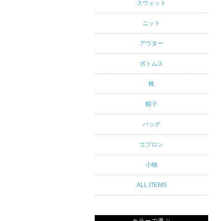
アルスタイ
スウェット
ルブランド
ニット
専門通販
アウター
ボトムス
靴
帽子
バッグ
エプロン
小物
ALL ITEMS