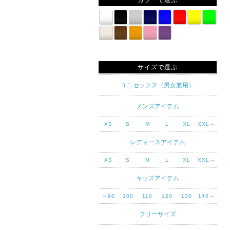
カラーで選ぶ
サイズで選ぶ
ユニセックス（男女兼用）
メンズアイテム
XS
S
M
L
XL
XXL～
レディースアイテム
XS
S
M
L
XL
XXL～
キッズアイテム
～90
100
110
120
130
140～
フリーサイズ