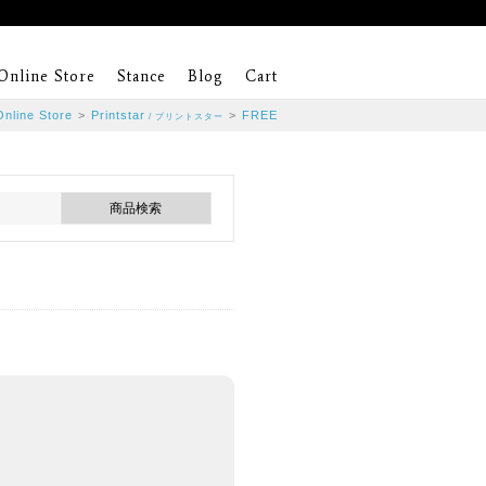
Online Store
Stance
Blog
Cart
Online Store
>
Printstar
>
FREE
/ プリントスター
。