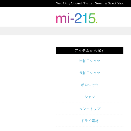
Web Only Original T-Shirt, Sweat & Select Shop
mi-215.
Web Only
Original T-
アイテムから探す
Shirt,
半袖Ｔシャツ
Sweat &
長袖Ｔシャツ
Select
ポロシャツ
Shop mi-
シャツ
215. Tシャ
タンクトップ
ツを中心と
ドライ素材
したカジュ