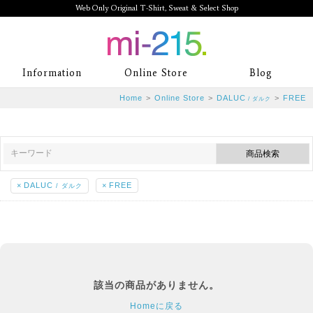
Web Only Original T-Shirt, Sweat & Select Shop
mi-215. Web Only Original T-Shirt,
Information
Online Store
Blog
Sweat & Select Shop mi-215. Tシャ
Home
>
Online Store
>
DALUC
>
FREE
/ ダルク
ツを中心としたカジュアルスタイルブ
ランド専門通販
×
DALUC
×
FREE
/ ダルク
該当の商品がありません。
Homeに戻る