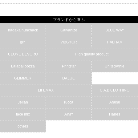
ブランドから選ぶ
hadaka nunchack
Galvanize
BLUE WAY
grn
VIBGYOR
HALHAM
CLONE DEVGRU
High quality product
Lalapalloozza
Printstar
UnitedAthle
GLIMMER
DALUC
LIFEMAX
C.A.B.CLOTHING
Jellan
rucca
Arakai
face mix
AIMY
Hanes
others