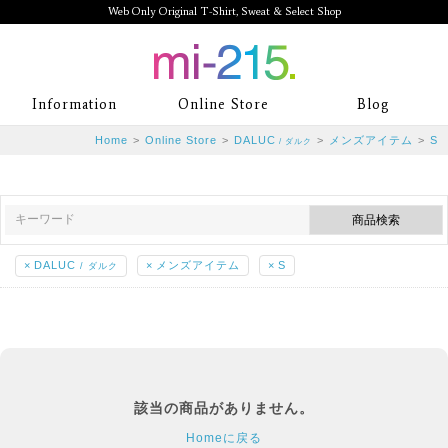
Web Only Original T-Shirt, Sweat & Select Shop
mi-215. Web Only Original T-Shirt,
Information
Online Store
Blog
Sweat & Select Shop mi-215. Tシャ
Home
>
Online Store
>
DALUC
>
メンズアイテム
>
S
/ ダルク
ツを中心としたカジュアルスタイルブ
ランド専門通販
×
DALUC
×
メンズアイテム
×
S
/ ダルク
該当の商品がありません。
Homeに戻る