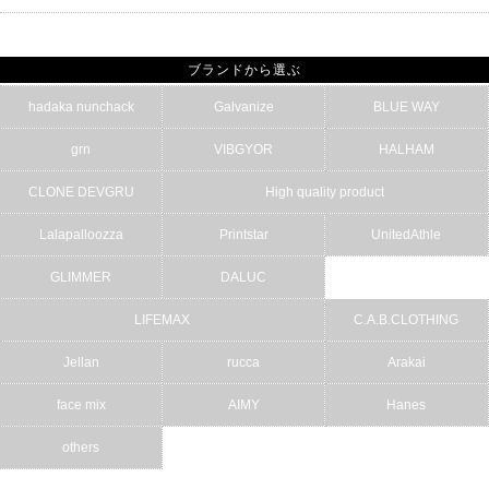
ブランドから選ぶ
hadaka nunchack
Galvanize
BLUE WAY
grn
VIBGYOR
HALHAM
CLONE DEVGRU
High quality product
Lalapalloozza
Printstar
UnitedAthle
GLIMMER
DALUC
LIFEMAX
C.A.B.CLOTHING
Jellan
rucca
Arakai
face mix
AIMY
Hanes
others