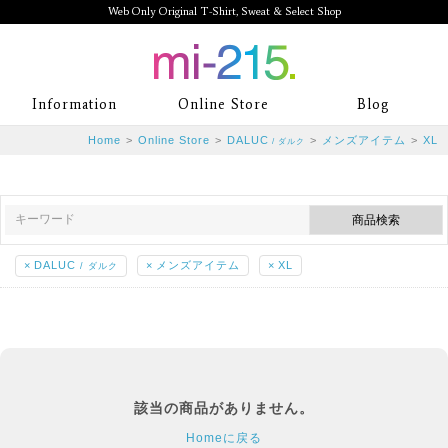
Web Only Original T-Shirt, Sweat & Select Shop
mi-215. Web Only Original T-Shirt,
Information
Online Store
Blog
Sweat & Select Shop mi-215. Tシャ
Home
>
Online Store
>
DALUC
>
メンズアイテム
>
XL
/ ダルク
ツを中心としたカジュアルスタイルブ
ランド専門通販
×
DALUC
×
メンズアイテム
×
XL
/ ダルク
該当の商品がありません。
Homeに戻る