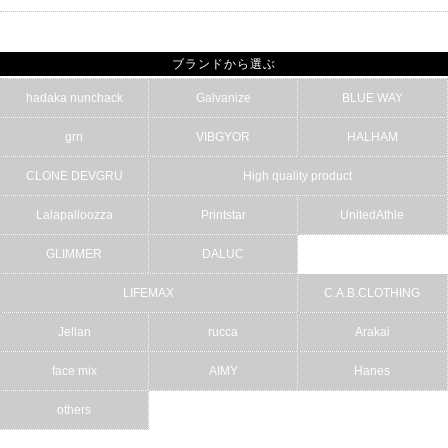
ブランドから選ぶ
hadaka nunchack
Galvanize
BLUE WAY
grn
VIBGYOR
HALHAM
CLONE DEVGRU
High quality product
Lalapalloozza
Printstar
UnitedAthle
GLIMMER
DALUC
LIFEMAX
C.A.B.CLOTHING
Jellan
rucca
Arakai
face mix
AIMY
Hanes
others