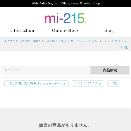
Web Only Original T-Shirt, Sweat & Select Shop
mi-215. Web Only Original T-Shirt,
Information
Online Store
Blog
Sweat & Select Shop mi-215. Tシャ
Home
>
Online Store
>
CLONE DEVGRU
>
メンズアイテム
/ クローンデベグル
ツを中心としたカジュアルスタイルブ
>
XL
ランド専門通販
×
CLONE DEVGRU
×
メンズアイテム
×
XL
/ クローンデベグル
該当の商品がありません。