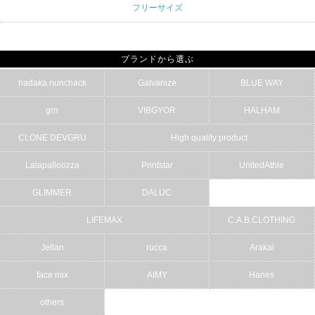
フリーサイズ
ブランドから選ぶ
hadaka nunchack
Galvanize
BLUE WAY
grn
VIBGYOR
HALHAM
CLONE DEVGRU
High quality product
Lalapalloozza
Printstar
UnitedAthle
GLIMMER
DALUC
LIFEMAX
C.A.B.CLOTHING
Jellan
rucca
Arakai
face mix
AIMY
Hanes
others