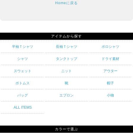
Homeに戻る
アイテムから探す
半袖Ｔシャツ
長袖Ｔシャツ
ポロシャツ
シャツ
タンクトップ
ドライ素材
スウェット
ニット
アウター
ボトムス
靴
帽子
バッグ
エプロン
小物
ALL ITEMS
カラーで選ぶ