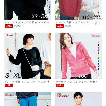
Tシャツ 大きいサイズ 長袖 メンズ レ
Tシャツ 長袖 メンズ レディース 無地
¥990
¥990
SALE
SALE
ディース 秋ファッション 無地 シンプ
シンプル カジュアル プチプラ 使いま
ル 5.6オンス ユニセックス ロンＴ 重
わし コーデ ヘビーウェイト 長袖Tシ
ね着 インナー アンダーウエア レイヤ
ャツ 服 5.6オンス
ード ホワイト ブラック グレー ネイ
ビー おしゃれ 春 秋 冬 アウトドア 厚
手 ジェンダー SALE セール ％OFF
Tシャツ 長袖 メンズ レディース 無地
パーカー メンズ レディース 無地 シ
SALE
SALE
ヘヴィーウェイト ビッグシルエット長
ンプル キッズ カジュアル おしゃれ
そでＴシャツ シンプル おしゃれ プチ
重ね着 服 ライト ジップアップパーカ
プラ コーデ 重ね着 春 秋 5.6oz 服
ー 裏毛 8.4オンス ゆったり 春 秋 巣
ごもり プチプラ コーデ