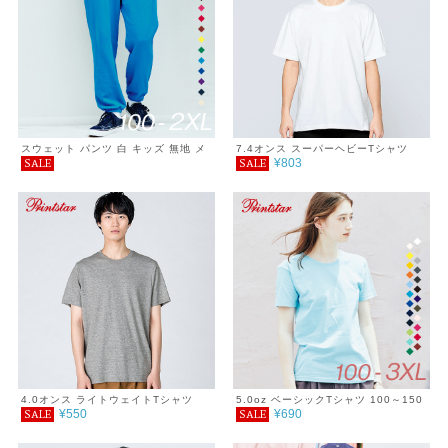
スウェット パンツ 白 キッズ 無地 メ
7.4オンス スーパーヘビーTシャツ
¥803
SALE
SALE
ンズ レディース 裏毛 ダンス シンプ
2XL
ル おしゃれ sale
4.0オンス ライトウェイトTシャツ
5.0oz ベーシックTシャツ 100～150
¥550
¥690
SALE
SALE
XXL