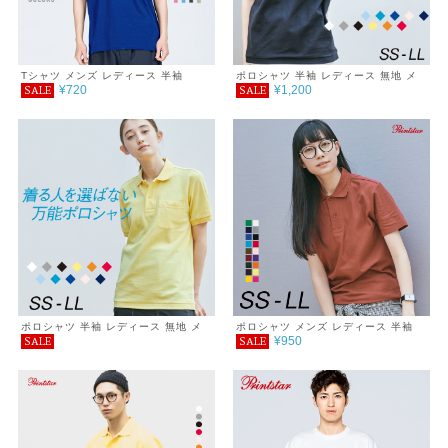
Tシャツ メンズ レディース 半袖
ポロシャツ 半袖 レディース 無地 メ
¥720
¥1,200
SALE
SALE
5.6oz ヘビーウェイトTシャツ
ンズ UVカット 形状安定 厚手 春 夏
父の日 ゴルフ シンプル カジュアル
プチプラ コーデ おしゃれ SALE セー
ル 通学 通勤 服 printstar プリントス
ター T/Cポロシャツ 5.8オンス
ポロシャツ 半袖 レディース 無地 メ
ポロシャツ メンズ レディース 半袖
¥950
SALE
SALE
ンズ UVカット 形状安定 厚手 ポケッ
無地 シンプル おしゃれ 男女兼用 父
ト 春 夏 父の日 ゴルフ シンプル カジ
の日ギフト 通学 通勤 ゴルフ 服 春 夏
ュアル プチプラ コーデ おしゃれ 送
Printstar プリントスター サイズ
料無料 SALE セール 通学 通勤 服
4.9oz
printstar プリントスター ポケット付
き T/Cポロシャツ 5.8オンス