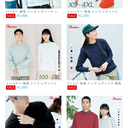
パーカー 無地 メンズ レディース シ
トレーナー 無地 メンズ レディース
¥2,980
¥2,280
SALE
SALE
ンプル カジュアル おしゃれ 重ね着
シンプル カジュアル おしゃれ 重ね着
服 ダブル フード プルオーバーパーカ
服 スタンダード クルーネック 裏毛
ー 裏毛 9.7オンス あったか ゆったり
9.7オンス あったか ゆったり 春 秋
春 秋 冬 巣ごもり
冬 巣ごもり
トレーナー 無地 メンズ レディース
Tシャツ 長袖 メンズ レディース 無地
¥1,680
SALE
SALE
キッズ シンプル カジュアル おしゃれ
シンプル カジュアル プチプラ 使いま
重ね着 服 ライトトレーナー クルーネ
わし コーデ スーパーヘビーウェイト
ック 裏毛 8.4オンス ゆったり 春 秋
長袖Tシャツ 厚手 服 7.4オンス
巣ごもり プチプラ コーデ