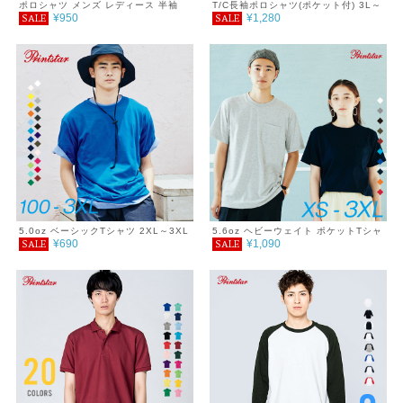
ポロシャツ メンズ レディース 半袖
T/C長袖ポロシャツ(ポケット付) 3L～
¥950
¥1,280
SALE
SALE
無地 シンプル おしゃれ 男女兼用 父
5L
の日ギフト 通学 通勤 ゴルフ 服 春 夏
SALE ％OFF 白 クールビズ 制服 ユ
ニホーム polo shirt Printstar プリン
トスター サイズ 4.9oz 3L 4L 5L
5.0oz ベーシックTシャツ 2XL～3XL
5.6oz ヘビーウェイト ポケットTシャ
¥690
¥1,090
SALE
SALE
ツ 2XL～3XL