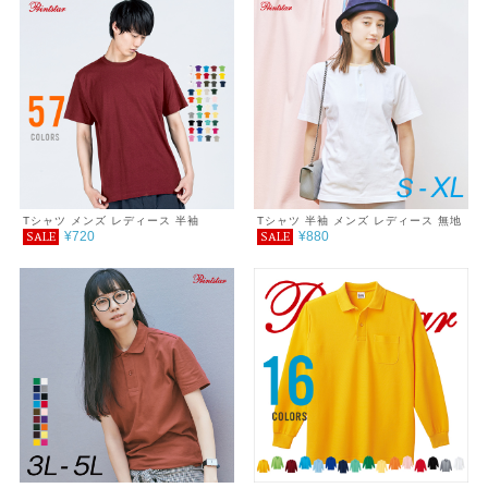
Tシャツ メンズ レディース 半袖
Tシャツ 半袖 メンズ レディース 無地
¥720
¥880
SALE
SALE
5.6oz ヘビーウェイトTシャツ
ヘヴィーウェイト ヘンリーネックＴシ
XXL~XXXL
ャツ シンプル おしゃれ プチプラ コ
ーデ 重ね着 春 夏 5.6oz 服