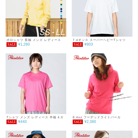
ポロシャツ 長袖 メンズ レディース
7.4オンス スーパーヘビーTシャツ
¥1,280
¥803
SALE
SALE
無地 シンプル シンプルコーデ プチプ
ラ プチプラコーデ T/C 長袖ポロシャ
ツ ポケット付 春 秋 着回し 着回しア
イテム 服
Tシャツ メンズ レディース 半袖 4.0
8.4oz フーデッドライトパーカ
¥440
¥2,380
SALE
SALE
オンス ライトウェイトTシャツ