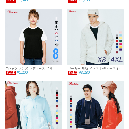
¥1,090
¥1,200
SALE
SALE
ツ
5.6oz ヘビーウェイトベースボールT
シャツ
Tシャツ メンズ レディース 半袖
パーカー 無地 メンズ レディース シ
¥1,200
¥3,280
SALE
SALE
5.6oz ヘビーウェイトラグランTシャ
ンプル カジュアル おしゃれ 重ね着
ツ
服 ダブル フード ジップパーカー 裏
毛 9.7オンス あったか ゆったり 春
秋 冬 巣ごもり