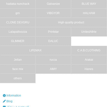
hadaka nunchack
Galvanize
BLUE WAY
grn
VIBGYOR
HALHAM
CLONE DEVGRU
High quality product
Lalapalloozza
Printstar
UnitedAthle
GLIMMER
DALUC
LIFEMAX
C.A.B.CLOTHING
Jellan
rucca
Arakai
face mix
AIMY
Hanes
others
Information
Blog