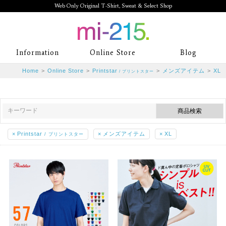
Web Only Original T-Shirt, Sweat & Select Shop
mi-215. Web Only Original T-Shirt,
Information
Online Store
Blog
Sweat & Select Shop mi-215. Tシャ
Home
>
Online Store
>
Printstar
>
メンズアイテム
>
XL
/ プリントスター
ツを中心としたカジュアルスタイルブ
ランド専門通販
×
Printstar
×
メンズアイテム
×
XL
/ プリントスター