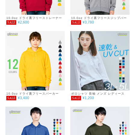
10.0oz ドライ裏フリーストレーナー
10.0oz ドライ裏フリースジップパー
¥2,600
¥3,780
SALE
SALE
4L～5L
カー 4L～5L
10.0oz ドライ裏フリースパーカー
ポロシャツ 長袖 メンズ レディース
¥3,400
¥1,200
SALE
SALE
4L～5L
無地 吸汗 速乾 ドライ ポロシャツ ポ
ケット付 スポーツ シンプル おしゃれ
紫外線対策 UVカット クールビズ 通
学 通勤 ゴルフ 服 4.4オンス