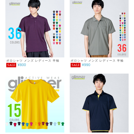
服 春 夏 秋 ゆったり 体型カバー コン
パクト アウトドア 海 キャンプ スポ
ーツ 運動会 ジム ウォーキング SALE
％OFF glimmer グリマー ドライ ジッ
プパーカー 4.4オンス
ポロシャツ メンズ レディース 半袖
ポロシャツ メンズ レディース 半袖
¥800
¥990
SALE
SALE
4.4オンス ドライポロシャツ 3L～5L
ドライポロシャツ(ポケット付) 4.4オ
ンス 3L 4L 5L