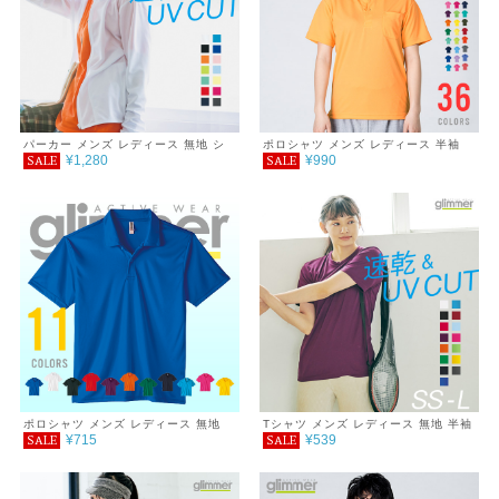
パーカー メンズ レディース 無地 シ
ポロシャツ メンズ レディース 半袖
¥1,280
¥990
SALE
SALE
ンプル 薄手 涼しい 吸汗速乾 UVカッ
ドライポロシャツ(ポケット付) 4.4オ
ト UVパーカー 日除け ドライ DRY
ンス SS S M L LL
スポーツ 羽織り カラー 紫外線対策
服 春 夏 秋 ゆったり 体型カバー コン
パクト アウトドア 海 キャンプ スポ
ーツ 運動会 ジム ウォーキング SALE
％OFF glimmer グリマー ドライ ジッ
プパーカー 4.4オンス
ポロシャツ メンズ レディース 無地
Tシャツ メンズ レディース 無地 半袖
¥715
¥539
SALE
SALE
半袖 3.5oz インターロックドライポ
3.5oz インターロックドライTシャツ
ロシャツ