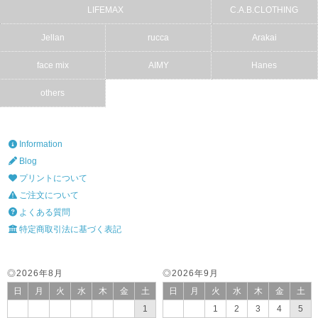
LIFEMAX
C.A.B.CLOTHING
Jellan
rucca
Arakai
face mix
AIMY
Hanes
others
Information
Blog
プリントについて
ご注文について
よくある質問
特定商取引法に基づく表記
◎2026年8月
◎2026年9月
日
月
火
水
木
金
土
日
月
火
水
木
金
土
1
1
2
3
4
5