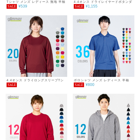
Tシャツ メンズ レディース 無地 半袖
4.4オンス ドライレイヤードボタンダ
¥539
¥1,155
SALE
SALE
3.5oz インターロックドライTシャツ
ウンポロシャツ 3L～5L
4.4オンス ドライロングスリーブTシ
ポロシャツ メンズ レディース 半袖
¥800
SALE
SALE
ャツ 6L～7L
4.4オンス ドライポロシャツ
120~150cm