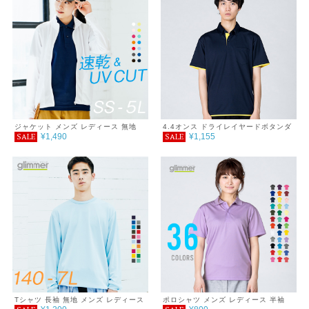
ジャケット メンズ レディース 無地
4.4オンス ドライレイヤードボタンダ
¥1,490
¥1,155
SALE
SALE
シンプル 薄手 涼しい 吸汗速乾 UVカ
ウンポロシャツ
ット UVパーカー 日除け DRY スポー
ツ 羽織り カラー 紫外線対策 服 春 夏
秋 ファッション ゆったり 体型カバー
コンパクト アウトドア 海 キャンプ
スポーツ 運動会 ジム ウォーキング
SALE ％OFF glimmer グリマー ドラ
イ スタンドジップジャケット 4.4オン
ス
Tシャツ 長袖 無地 メンズ レディース
ポロシャツ メンズ レディース 半袖