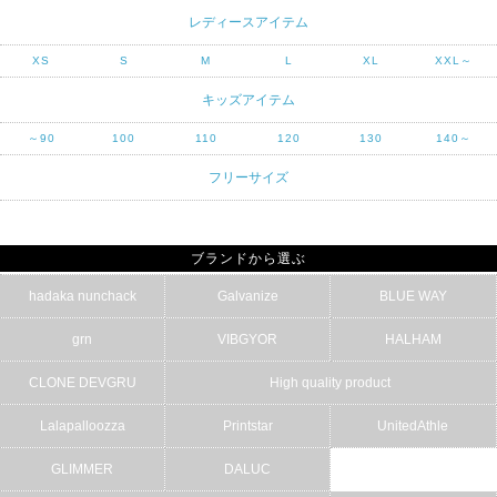
レディースアイテム
XS
S
M
L
XL
XXL～
キッズアイテム
～90
100
110
120
130
140～
フリーサイズ
ブランドから選ぶ
hadaka nunchack
Galvanize
BLUE WAY
grn
VIBGYOR
HALHAM
CLONE DEVGRU
High quality product
Lalapalloozza
Printstar
UnitedAthle
GLIMMER
DALUC