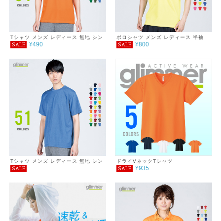
Tシャツ メンズ レディース 無地 シン
ポロシャツ メンズ レディース 半袖
¥490
¥800
SALE
SALE
プル 薄手 涼しい 吸汗速乾 UVカット
4.4オンス ドライポロシャツ
日除け ドライ DRY 4.4オンス スポー
ツ カラー 紫外線対策 服 春 夏 ゆった
り 体型カバー コンパクト アウトドア
スポーツ ランニング マラソン 運動会
ジム ウォーキング SALE ％OFF
Tシャツ メンズ レディース 無地 シン
ドライVネックTシャツ
¥935
SALE
SALE
プル 薄手 涼しい 吸汗速乾 UVカット
日除け ドライ DRY 4.4オンス スポー
ツ カラー 紫外線対策 服 春 夏 ゆった
り 体型カバー コンパクト アウトドア
スポーツ ランニング マラソン 運動会
ジム ウォーキング SALE ％OFF ミッ
クスカラー