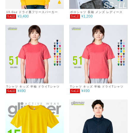
10.0oz ドライ裏フリースパーカー
ポロシャツ 長袖 メンズ レディース
¥3,400
¥1,200
SALE
SALE
無地 吸汗 速乾 ドライ ポロシャツ ポ
ケット付 スポーツ シンプル おしゃれ
紫外線対策 UVカット クールビズ 通
学 通勤 ゴルフ 服 4.4オンス
Tシャツ キッズ 半袖 ドライTシャツ
Tシャツ キッズ 半袖 ドライTシャツ
¥490
¥490
SALE
SALE
4.4オンス 100～150cm
4.4オンス 100～150cm ミックスカ
ラー