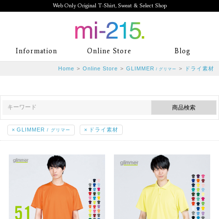
Web Only Original T-Shirt, Sweat & Select Shop
mi-215. Web Only Original T-Shirt,
Information
Online Store
Blog
Sweat & Select Shop mi-215. Tシャ
Home
>
Online Store
>
GLIMMER
>
ドライ素材
/ グリマー
ツを中心としたカジュアルスタイルブ
ランド専門通販
×
GLIMMER
×
ドライ素材
/ グリマー