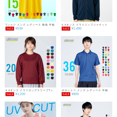
Tシャツ メンズ レディース 無地 半袖
4.4オンス ドライジップジャケット
¥539
¥1,490
SALE
SALE
3.5oz インターロックドライTシャツ
4L
4.4オンス ドライロングスリーブTシ
ポロシャツ メンズ レディース 半袖
¥1,200
¥800
SALE
SALE
ャツ 3L～5L
4.4オンス ドライポロシャツ