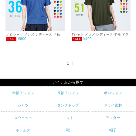
ポロシャツ メンズ レディース 半袖
Tシャツ メンズ レディース 半袖 ドラ
¥800
¥490
SALE
SALE
4.4オンス ドライポロシャツ 3L～5L
イTシャツ 4.4オンス 6L～7L
1
アイテムから探す
半袖Ｔシャツ
長袖Ｔシャツ
ポロシャツ
シャツ
タンクトップ
ドライ素材
スウェット
ニット
アウター
ボトムス
靴
帽子