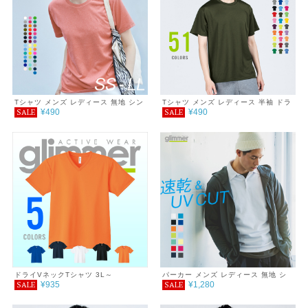
Tシャツ メンズ レディース 無地 シン
Tシャツ メンズ レディース 半袖 ドラ
¥490
¥490
SALE
SALE
プル 薄手 涼しい 吸汗速乾 UVカット
イTシャツ 4.4オンス 3L～5L
日除け ドライ DRY 4.4オンス スポー
ツ カラー 紫外線対策 服 春 夏 ゆった
り 体型カバー コンパクト アウトドア
スポーツ ランニング マラソン 運動会
ジム ウォーキング SALE ％OFF
glimmer グリマー ドライ Tシャツ
ドライVネックTシャツ 3L～
パーカー メンズ レディース 無地 シ
¥935
¥1,280
SALE
SALE
ンプル 薄手 涼しい 吸汗速乾 UVカッ
ト UVパーカー 日除け ドライ DRY
スポーツ 羽織り カラー 紫外線対策