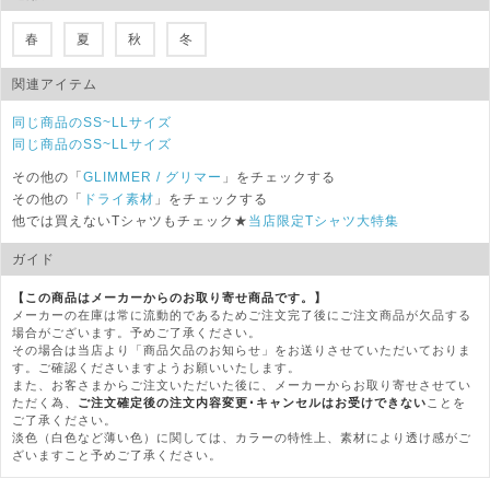
春
夏
秋
冬
関連アイテム
同じ商品のSS~LLサイズ
同じ商品のSS~LLサイズ
その他の「
GLIMMER
/ グリマー
」をチェックする
その他の「
ドライ素材
」をチェックする
他では買えないTシャツもチェック★
当店限定Tシャツ大特集
ガイド
【この商品はメーカーからのお取り寄せ商品です。】
メーカーの在庫は常に流動的であるためご注文完了後にご注文商品が欠品する
場合がございます。予めご了承ください。
その場合は当店より「商品欠品のお知らせ」をお送りさせていただいておりま
す。ご確認くださいますようお願いいたします。
また、お客さまからご注文いただいた後に、メーカーからお取り寄せさせてい
ただく為、
ご注文確定後の注文内容変更･キャンセルはお受けできない
ことを
ご了承ください。
淡色（白色など薄い色）に関しては、カラーの特性上、素材により透け感がご
ざいますこと予めご了承ください。