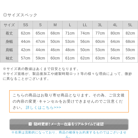
◎サイズスペック
サイズ
SS
S
M
L
LL
3L
4L
5L
着丈
62cm
65cm
68cm
71cm
74cm
77cm
80cm
82cm
身幅
44cm
47cm
50cm
53cm
56cm
60cm
64cm
68cm
肩幅
42cm
44cm
46cm
48cm
50cm
53cm
56cm
59cm
袖丈
57cm
59cm
60cm
61cm
62cm
63cm
64cm
65cm
※サイズ表の数値はあくまで目安となります。
※サイズ規格が、製品後加工や縫製時期ロット等の様々な理由によって、微妙
に異なることがございます。
こちらの商品はお取り寄せ商品となります。その為、ご注文後
の内容の変更･キャンセルをお受けできませんのでご注意くだ
さい。
詳しくはこちら>>>
※在庫は流動的になっており、商品の確保をお約束するものではございませ
ん。