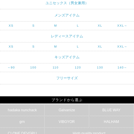
ユニセックス（男女兼用）
メンズアイテム
XS
S
M
L
XL
XXL～
レディースアイテム
XS
S
M
L
XL
XXL～
キッズアイテム
～90
100
110
120
130
140～
フリーサイズ
ブランドから選ぶ
hadaka nunchack
Galvanize
BLUE WAY
grn
VIBGYOR
HALHAM
CLONE DEVGRU
High quality product