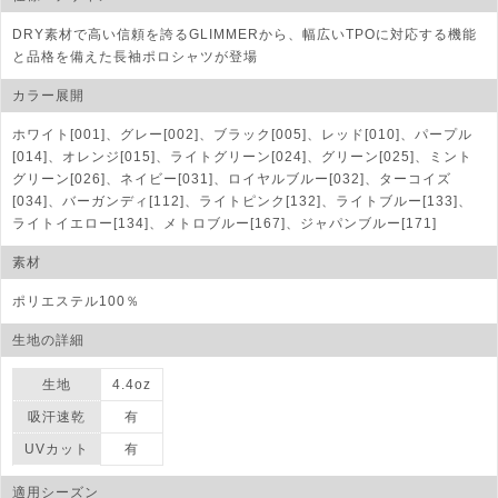
DRY素材で高い信頼を誇るGLIMMERから、幅広いTPOに対応する機能
と品格を備えた長袖ポロシャツが登場
カラー展開
ホワイト[001]、グレー[002]、ブラック[005]、レッド[010]、パープル
[014]、オレンジ[015]、ライトグリーン[024]、グリーン[025]、ミント
グリーン[026]、ネイビー[031]、ロイヤルブルー[032]、ターコイズ
[034]、バーガンディ[112]、ライトピンク[132]、ライトブルー[133]、
ライトイエロー[134]、メトロブルー[167]、ジャパンブルー[171]
素材
ポリエステル100％
生地の詳細
生地
4.4oz
吸汗速乾
有
UVカット
有
適用シーズン