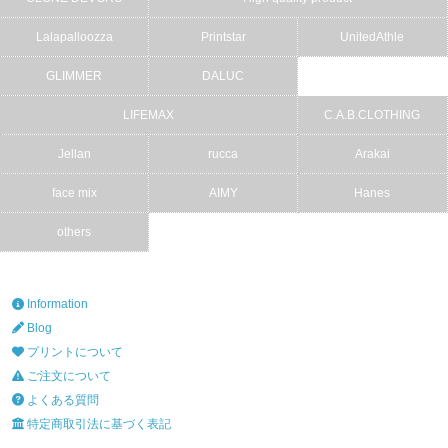
Lalapalloozza
Printstar
UnitedAthle
GLIMMER
DALUC
LIFEMAX
C.A.B.CLOTHING
Jellan
rucca
Arakai
face mix
AIMY
Hanes
others
Information
Blog
プリントについて
ご注文について
よくある質問
特定商取引法に基づく表記