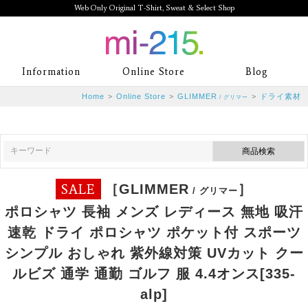
Web Only Original T-Shirt, Sweat & Select Shop
mi-215. Web Only Original T-Shirt,
Information
Online Store
Blog
Sweat & Select Shop mi-215. Tシャ
Home
>
Online Store
>
GLIMMER
>
ドライ素材
/ グリマー
ツを中心としたカジュアルスタイルブ
ランド専門通販
SALE
［GLIMMER
］
/ グリマー
ポロシャツ 長袖 メンズ レディース 無地 吸汗
速乾 ドライ ポロシャツ ポケット付 スポーツ
シンプル おしゃれ 紫外線対策 UVカット クー
ルビズ 通学 通勤 ゴルフ 服 4.4オンス[335-
alp]