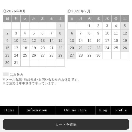
◎2026年8月
◎2026年9月
日
月
火
水
木
金
土
日
月
火
水
木
金
土
1
1
2
3
4
5
2
3
4
5
6
7
8
6
7
8
9
10
11
12
9
10
11
12
13
14
15
13
14
15
16
17
18
19
16
17
18
19
20
21
22
20
21
22
23
24
25
26
23
24
25
26
27
28
29
27
28
29
30
30
31
はお休み
※メール配信･商品発送･お問い合わせのお休みです。
※ご注文は年中無休で承っています。
Home
Information
Online Store
Blog
Profile
カートを確認