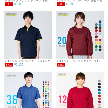
ポロシャツ メンズ レディース 半袖
Tシャツ メンズ レディース 無地 半袖
¥990
¥539
SALE
SALE
ドライポロシャツ(ポケット付) 4.4オ
3.5oz インターロックドライTシャツ
ンス 3L 4L 5L
4.4オンス ドライレイヤードボタンダ
4.4オンス ドライロングスリーブTシ
¥1,155
SALE
SALE
ウンポロシャツ 3L～5L
ャツ 6L～7L