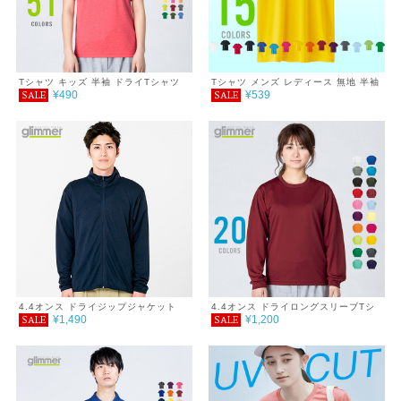
Tシャツ キッズ 半袖 ドライTシャツ
Tシャツ メンズ レディース 無地 半袖
¥490
¥539
SALE
SALE
4.4オンス 100～150cm ミックスカ
3.5oz インターロックドライTシャツ
ラー
4.4オンス ドライジップジャケット
4.4オンス ドライロングスリーブTシ
¥1,490
¥1,200
SALE
SALE
4L
ャツ 3L～5L