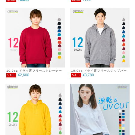
線対策 UVカット サイズ ダンス ウォ
150cm
ーキング フィットネス ジム トレーニ
ング 介護 運動会 服 4.4オンス SALE
％OFF アウトドア キャンプ 海 フェ
ス キャンプ レジャー 春 夏 秋 冬 秋
ファッション GLIMMER グリマー ド
ライロングスリーブTシャツ
10.0oz ドライ裏フリーストレーナー
10.0oz ドライ裏フリースジップパー
¥2,600
¥3,780
SALE
SALE
カー