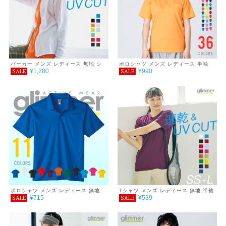
パーカー メンズ レディース 無地 シ
ポロシャツ メンズ レディース 半袖
¥1,280
¥990
SALE
SALE
ンプル 薄手 涼しい 吸汗速乾 UVカッ
ドライポロシャツ(ポケット付) 4.4オ
ト UVパーカー 日除け ドライ DRY
ンス SS S M L LL
スポーツ 羽織り カラー 紫外線対策
服 春 夏 秋 ゆったり 体型カバー コン
パクト アウトドア 海 キャンプ スポ
ーツ 運動会 ジム ウォーキング SALE
％OFF glimmer グリマー ドライ ジッ
プパーカー 4.4オンス
ポロシャツ メンズ レディース 無地
Tシャツ メンズ レディース 無地 半袖
¥715
¥539
SALE
SALE
半袖 3.5oz インターロックドライポ
3.5oz インターロックドライTシャツ
ロシャツ