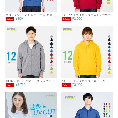
ポロシャツ メンズ レディース 半袖
10.0oz ドライ裏フリーストレーナー
¥800
¥2,600
SALE
SALE
4.4オンス ドライポロシャツ
4L～5L
120~150cm
10.0oz ドライ裏フリースジップパー
10.0oz ドライ裏フリースパーカー
¥3,780
¥3,400
SALE
SALE
カー 4L～5L
4L～5L