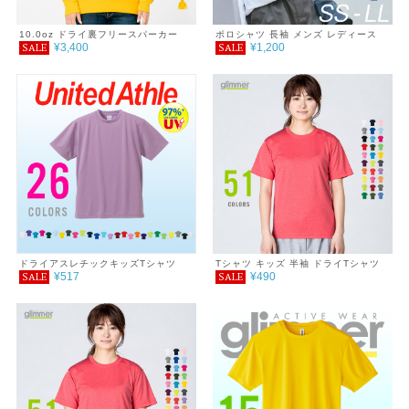
10.0oz ドライ裏フリースパーカー
ポロシャツ 長袖 メンズ レディース
¥3,400
¥1,200
SALE
SALE
無地 吸汗 速乾 ドライ ポロシャツ ポ
ケット付 スポーツ シンプル おしゃれ
紫外線対策 UVカット クールビズ 通
学 通勤 ゴルフ 服 4.4オンス
ドライアスレチックキッズTシャツ
Tシャツ キッズ 半袖 ドライTシャツ
¥517
¥490
SALE
SALE
4.4オンス 100～150cm