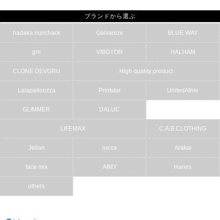
ブランドから選ぶ
hadaka nunchack
Galvanize
BLUE WAY
grn
VIBGYOR
HALHAM
CLONE DEVGRU
High quality product
Lalapalloozza
Printstar
UnitedAthle
GLIMMER
DALUC
LIFEMAX
C.A.B.CLOTHING
Jellan
rucca
Arakai
face mix
AIMY
Hanes
others