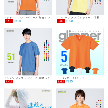
Tシャツ メンズ レディース 無地 シン
ポロシャツ メンズ レディース 半袖
¥490
¥800
SALE
SALE
プル 薄手 涼しい 吸汗速乾 UVカット
4.4オンス ドライポロシャツ
日除け ドライ DRY 4.4オンス スポー
ツ カラー 紫外線対策 服 春 夏 ゆった
り 体型カバー コンパクト アウトドア
スポーツ ランニング マラソン 運動会
ジム ウォーキング SALE ％OFF
Tシャツ メンズ レディース 無地 シン
ドライVネックTシャツ
¥935
SALE
SALE
プル 薄手 涼しい 吸汗速乾 UVカット
日除け ドライ DRY 4.4オンス スポー
ツ カラー 紫外線対策 服 春 夏 ゆった
り 体型カバー コンパクト アウトドア
スポーツ ランニング マラソン 運動会
ジム ウォーキング SALE ％OFF ミッ
クスカラー