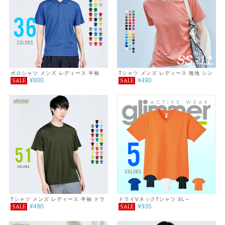
ポロシャツ メンズ レディース 半袖
Tシャツ メンズ レディース 無地 シン
¥800
¥490
SALE
SALE
4.4オンス ドライポロシャツ
プル 薄手 涼しい 吸汗速乾 UVカット
日除け ドライ DRY 4.4オンス スポー
ツ カラー 紫外線対策 服 春 夏 ゆった
り 体型カバー コンパクト アウトドア
スポーツ ランニング マラソン 運動会
ジム ウォーキング SALE ％OFF
glimmer グリマー ドライ Tシャツ
Tシャツ メンズ レディース 半袖 ドラ
ドライVネックTシャツ 3L～
¥490
¥935
SALE
SALE
イTシャツ 4.4オンス 3L～5L