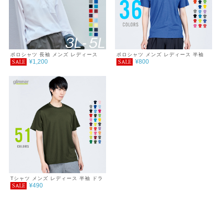
ポロシャツ 長袖 メンズ レディース
ポロシャツ メンズ レディース 半袖
¥1,200
¥800
SALE
SALE
無地 吸汗 速乾 ドライ ポロシャツ ポ
4.4オンス ドライポロシャツ 3L～5L
ケット付 スポーツ シンプル おしゃれ
紫外線対策 UVカット クールビズ 通
学 通勤 ゴルフ 服 4.4オンス
Tシャツ メンズ レディース 半袖 ドラ
¥490
SALE
イTシャツ 4.4オンス 6L～7L