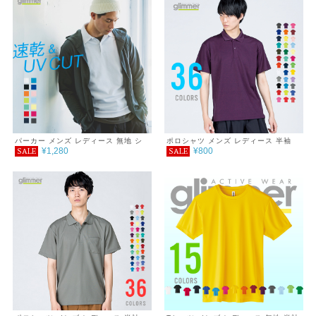
パーカー メンズ レディース 無地 シ
ポロシャツ メンズ レディース 半袖
¥1,280
¥800
SALE
SALE
ンプル 薄手 涼しい 吸汗速乾 UVカッ
4.4オンス ドライポロシャツ 3L～5L
ト UVパーカー 日除け ドライ DRY
スポーツ 羽織り カラー 紫外線対策
服 春 夏 秋 ゆったり 体型カバー コン
パクト アウトドア 海 キャンプ スポ
ーツ 運動会 ジム ウォーキング SALE
％OFF glimmer グリマー ドライ ジッ
プパーカー 4.4オンス