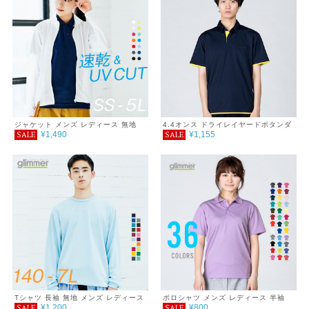
ジャケット メンズ レディース 無地
4.4オンス ドライレイヤードボタンダ
¥1,490
¥1,155
SALE
SALE
シンプル 薄手 涼しい 吸汗速乾 UVカ
ウンポロシャツ
ット UVパーカー 日除け DRY スポー
ツ 羽織り カラー 紫外線対策 服 春 夏
秋 ファッション ゆったり 体型カバー
コンパクト アウトドア 海 キャンプ
スポーツ 運動会 ジム ウォーキング
SALE ％OFF glimmer グリマー ドラ
イ スタンドジップジャケット 4.4オン
ス
Tシャツ 長袖 無地 メンズ レディース
ポロシャツ メンズ レディース 半袖
¥1,200
¥800
SALE
SALE
キッズ 吸汗速乾 DRY シンプル 紫外
4.4オンス ドライポロシャツ 120～