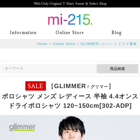
Web Only Original T-Shirt, Sweat & Select Shop
mi-215. Web Only Original T-Shirt,
Information
Online Store
Blog
Sweat & Select Shop mi-215. Tシャ
Home
>
Online Store
>
GLIMMER
>
ドライ素材
/ グリマー
ツを中心としたカジュアルスタイルブ
ランド専門通販
SALE
［GLIMMER
］
/ グリマー
ポロシャツ メンズ レディース 半袖 4.4オンス
ドライポロシャツ 120~150cm[302-ADP]