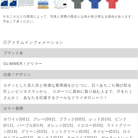
※モニタなどの環境によって、写真と実際の商品とは色が多少異なる場合があります。
予めご了承ください。
◎アイテムインフォメーション
ブランド名
GLIMMER
/ グリマー
仕様 / デザイン
カチッとした見た目と快適な着用感をひとつに。日々あちこち飛び回る
忙しいビジネスマンから、 スポーツに真剣に取り組む人まで、汗をたく
さんかく、あなたを応援するクールなドライポロシャツ！
カラー展開
ホワイト[001]、グレー[002]、ブラック[005]、レッド[010]、ピンク
[011]、パープル[014]、オレンジ[015]、イエロー[020]、ライトグリー
ン[024]、グリーン[025]、ミントグリーン[026]、ネイビー[031]、ロイ
ヤルブルー[032]、サックス[033]、ターコイズ[034]、ガーネットレッド