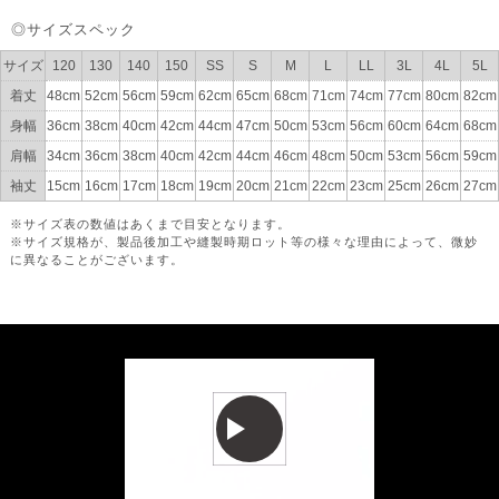
◎サイズスペック
サイズ
120
130
140
150
SS
S
M
L
LL
3L
4L
5L
着丈
48cm
52cm
56cm
59cm
62cm
65cm
68cm
71cm
74cm
77cm
80cm
82cm
身幅
36cm
38cm
40cm
42cm
44cm
47cm
50cm
53cm
56cm
60cm
64cm
68cm
肩幅
34cm
36cm
38cm
40cm
42cm
44cm
46cm
48cm
50cm
53cm
56cm
59cm
袖丈
15cm
16cm
17cm
18cm
19cm
20cm
21cm
22cm
23cm
25cm
26cm
27cm
※サイズ表の数値はあくまで目安となります。
※サイズ規格が、製品後加工や縫製時期ロット等の様々な理由によって、微妙
に異なることがございます。