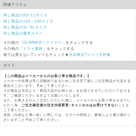
関連アイテム
同じ商品のSS~LLサイズ
同じ商品の120～150サイズ
同じ商品の3L~5Lサイズ
同じ商品の通常カラー
その他の「
GLIMMER
/ グリマー
」をチェックする
その他の「
ドライ素材
」をチェックする
他では買えないTシャツもチェック★
当店限定Tシャツ大特集
ガイド
【この商品はメーカーからのお取り寄せ商品です。】
メーカーの在庫は常に流動的であるためご注文完了後にご注文商品が欠品する
場合がございます。予めご了承ください。
その場合は当店より「商品欠品のお知らせ」をお送りさせていただいておりま
す。ご確認くださいますようお願いいたします。
また、お客さまからご注文いただいた後に、メーカーからお取り寄せさせてい
ただく為、
ご注文確定後の注文内容変更･キャンセルはお受けできない
ことを
ご了承ください。
淡色（白色など薄い色）に関しては、カラーの特性上、素材により透け感がご
ざいますこと予めご了承ください。