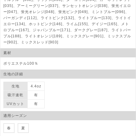
[035]、アーミーグリーン[037]、サンセットオレンジ[038]、蛍光イエロ
ー[047]、蛍光オレンジ[048]、蛍光ピンク[049]、ミントブルー[096]、
バーガンディ[112]、ライトピンク[132]、ライトブルー[133]、ライトイ
エロー[134]、ホットピンク[146]、ライム[155]、デイジー[165]、メト
ロブルー[167]、ジャパンブルー[171]、ダークグレー[187]、ライトパー
プル[188]、ライトオレンジ[189]、ミックスグレー[901]、ミックスブル
ー[902]、ミックスレッド[903]
素材
ポリエステル100％
生地の詳細
生地
4.4oz
吸汗速乾
有
UVカット
有
適用シーズン
春
夏