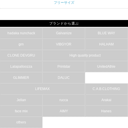
フリーサイズ
ブランドから選ぶ
hadaka nunchack
Galvanize
BLUE WAY
grn
VIBGYOR
HALHAM
CLONE DEVGRU
High quality product
Lalapalloozza
Printstar
UnitedAthle
GLIMMER
DALUC
LIFEMAX
C.A.B.CLOTHING
Jellan
rucca
Arakai
face mix
AIMY
Hanes
others