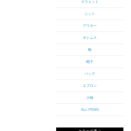
アルスタイ
スウェット
ルブランド
ニット
専門通販
アウター
ボトムス
靴
帽子
バッグ
エプロン
小物
ALL ITEMS