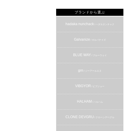
ブランドから選ぶ
hadaka nunchack
/ ハダカヌンチャク
Galvanize
/ ガルバナイズ
BLUE WAY
/ ブルーウェイ
grn
/ ジーアールエヌ
VIBGYOR
/ ビブジョー
HALHAM
/ ハルハム
CLONE DEVGRU
/ クローンデベグル