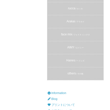
rucca
/ ルッカ
Arakai
/ アラカイ
face mix
/ フェイス ミックス
AIMY
/ エイミー
Hanes
/ ヘインズ
others
/ その他
Information
Blog
プリントについて