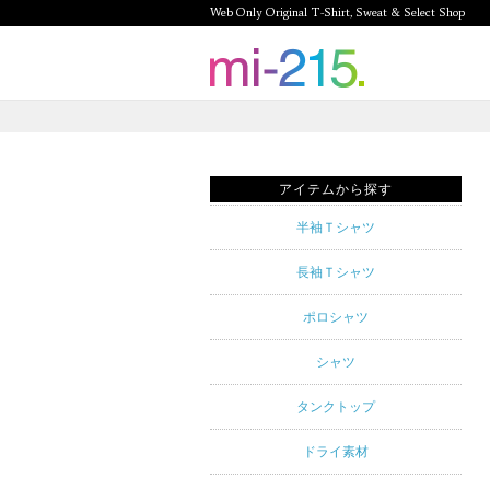
Web Only Original T-Shirt, Sweat & Select Shop
mi-215.
Web Only
Original T-
アイテムから探す
Shirt,
半袖Ｔシャツ
Sweat &
長袖Ｔシャツ
Select
ポロシャツ
Shop mi-
シャツ
215. Tシャ
タンクトップ
ツを中心と
ドライ素材
したカジュ