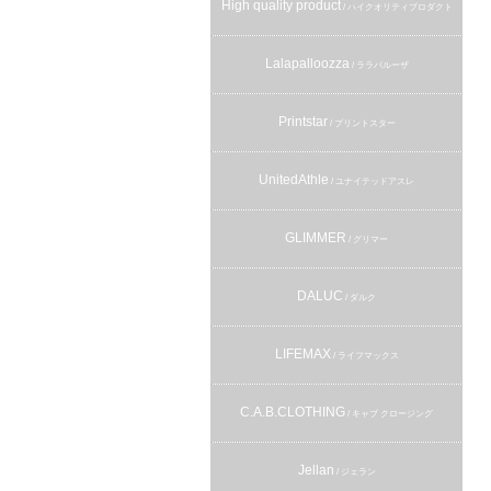
High quality product
/ ハイクオリティプロダクト
Lalapalloozza
/ ララパルーザ
Printstar
/ プリントスター
UnitedAthle
/ ユナイテッドアスレ
GLIMMER
/ グリマー
DALUC
/ ダルク
LIFEMAX
/ ライフマックス
C.A.B.CLOTHING
/ キャブ クロージング
Jellan
/ ジェラン