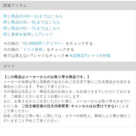
関連アイテム
同じ商品の140～LLまではこちら
同じ商品の3L～5Lまではこちら
同じ商品の6L～7Lまではこちら
同じ素材を使用したTシャツ
その他の「
GLIMMER
/ グリマー
」をチェックする
その他の「
ドライ素材
」をチェックする
他では買えないTシャツもチェック★
当店限定Tシャツ大特集
ガイド
【この商品はメーカーからのお取り寄せ商品です。】
メーカーの在庫は常に流動的であるためご注文完了後にご注文商品が欠品する
場合がございます。予めご了承ください。
その場合は当店より「商品欠品のお知らせ」をお送りさせていただいておりま
す。ご確認くださいますようお願いいたします。
また、お客さまからご注文いただいた後に、メーカーからお取り寄せさせてい
ただく為、
ご注文確定後の注文内容変更･キャンセルはお受けできない
ことを
ご了承ください。
淡色（白色など薄い色）に関しては、カラーの特性上、素材により透け感がご
ざいますこと予めご了承ください。