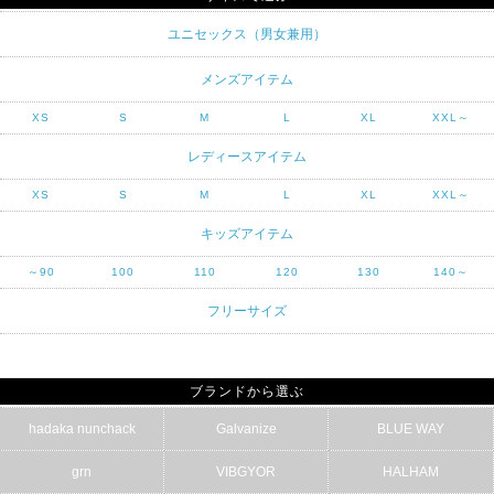
ユニセックス（男女兼用）
メンズアイテム
XS
S
M
L
XL
XXL～
レディースアイテム
XS
S
M
L
XL
XXL～
キッズアイテム
～90
100
110
120
130
140～
フリーサイズ
ブランドから選ぶ
hadaka nunchack
Galvanize
BLUE WAY
grn
VIBGYOR
HALHAM