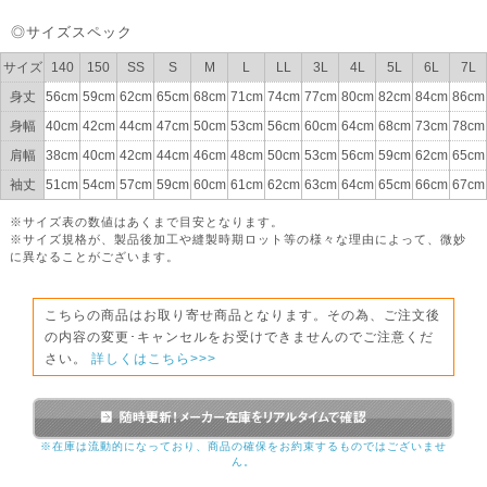
◎サイズスペック
サイズ
140
150
SS
S
M
L
LL
3L
4L
5L
6L
7L
身丈
56cm
59cm
62cm
65cm
68cm
71cm
74cm
77cm
80cm
82cm
84cm
86cm
身幅
40cm
42cm
44cm
47cm
50cm
53cm
56cm
60cm
64cm
68cm
73cm
78cm
肩幅
38cm
40cm
42cm
44cm
46cm
48cm
50cm
53cm
56cm
59cm
62cm
65cm
袖丈
51cm
54cm
57cm
59cm
60cm
61cm
62cm
63cm
64cm
65cm
66cm
67cm
※サイズ表の数値はあくまで目安となります。
※サイズ規格が、製品後加工や縫製時期ロット等の様々な理由によって、微妙
に異なることがございます。
こちらの商品はお取り寄せ商品となります。その為、ご注文後
の内容の変更･キャンセルをお受けできませんのでご注意くだ
さい。
詳しくはこちら>>>
※在庫は流動的になっており、商品の確保をお約束するものではございませ
ん。