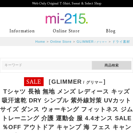
Web Only Original T-Shirt, Sweat & Select Shop
mi-215. Web Only Original T-Shirt,
Information
Online Store
Blog
Sweat & Select Shop mi-215. Tシャ
Home
>
Online Store
>
GLIMMER
>
ドライ素材
/ グリマー
ツを中心としたカジュアルスタイルブ
ランド専門通販
SALE
［GLIMMER
］
/ グリマー
Tシャツ 長袖 無地 メンズ レディース キッズ
吸汗速乾 DRY シンプル 紫外線対策 UVカット
サイズ ダンス ウォーキング フィットネス ジム
トレーニング 介護 運動会 服 4.4オンス SALE
％OFF アウトドア キャンプ 海 フェス キャン