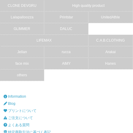
CLONE DEVGRU
High quality product
Lalapalloozza
Printstar
UnitedAthle
GLIMMER
DALUC
LIFEMAX
C.A.B.CLOTHING
Jellan
rucca
Arakai
face mix
AIMY
Hanes
others
Information
Blog
プリントについて
ご注文について
よくある質問
特定商取引法に基づく表記