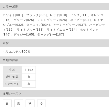
カラー展開
ホワイト[001]、ブラック[005]、レッド[010]、ピンク[011]、オレンジ
[015]、グリーン[025]、ミントグリーン[026]、ネイビー[031]、ロイヤ
ルブルー[032]、ターコイズ[034]、アーミーグリーン[037]、バーガンデ
ィ[112]、ライトブルー[133]、ライトイエロー[134]、ホットピンク
[146]、デイジー[165]、ダークグレー[187]
素材
ポリエステル100％
生地の詳細
生地
4.4oz
吸汗速乾
有
UVカット
有
適用シーズン
春
夏
秋
冬