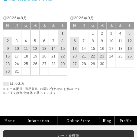
◎2026年8月
◎2026年9月
日
月
火
水
木
金
土
日
月
火
水
木
金
土
1
1
2
3
4
5
2
3
4
5
6
7
8
6
7
8
9
10
11
12
9
10
11
12
13
14
15
13
14
15
16
17
18
19
16
17
18
19
20
21
22
20
21
22
23
24
25
26
23
24
25
26
27
28
29
27
28
29
30
30
31
はお休み
※メール配信･商品発送･お問い合わせのお休みです。
※ご注文は年中無休で承っています。
Home
Information
Online Store
Blog
Profile
カートを確認