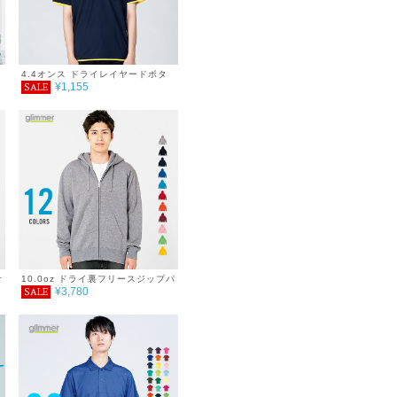
4.4オンス ドライレイヤードボタ
¥1,155
SALE
ンダウンポロシャツ 3L～5L
ー
ア
ナ
10.0oz ドライ裏フリースジップパ
¥3,780
SALE
ーカー 4L～5L