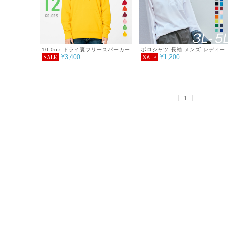
10.0oz ドライ裏フリースパーカー
ポロシャツ 長袖 メンズ レディー
¥3,400
¥1,200
SALE
SALE
4L～5L
ス 無地 吸汗 速乾 ドライ ポロシ
ツ ポケット付 スポーツ シンプル
おしゃれ 紫外線対策 UVカット ク
ールビズ 通学 通勤 ゴルフ 服 4.4
オンス
1