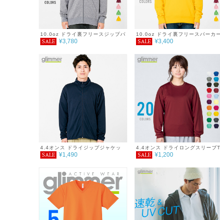
10.0oz ドライ裏フリースジップパ
10.0oz ドライ裏フリースパーカ
¥3,780
¥3,400
SALE
SALE
ーカー
4.4オンス ドライジップジャケッ
4.4オンス ドライロングスリーブ
¥1,490
¥1,200
SALE
SALE
ト 4L
シャツ 3L～5L