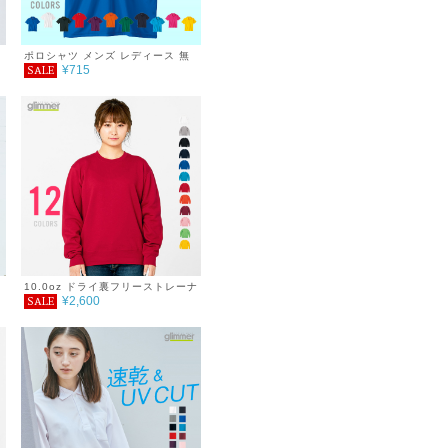
ポロシャツ メンズ レディース 無
¥715
SALE
地 半袖 3.5oz インターロックド
ライポロシャツ
10.0oz ドライ裏フリーストレーナ
¥2,600
SALE
プ
ー
ス
ド
レ
ン
グ