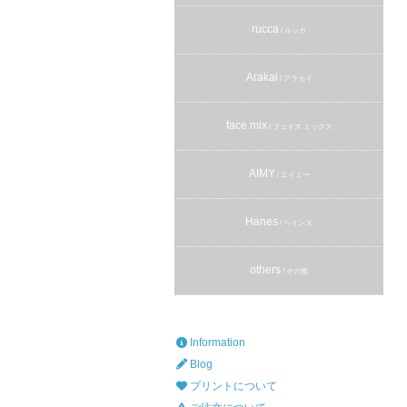
rucca
/ ルッカ
Arakai
/ アラカイ
face mix
/ フェイス ミックス
AIMY
/ エイミー
Hanes
/ ヘインズ
others
/ その他
Information
Blog
プリントについて