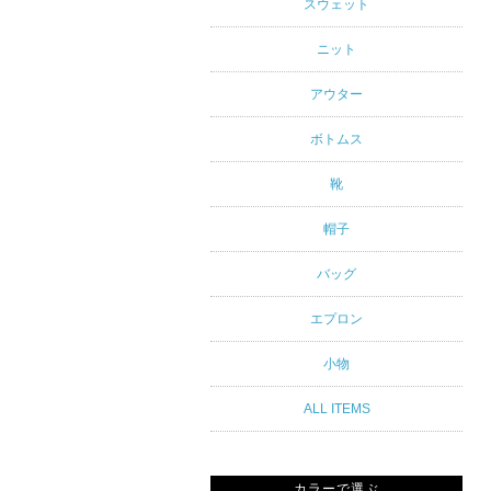
アルスタイ
スウェット
ルブランド
ニット
専門通販
アウター
ボトムス
靴
帽子
バッグ
エプロン
小物
ALL ITEMS
カラーで選ぶ