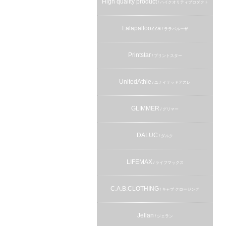
High quality product
/ ハイクオリティプロダクト
Lalapalloozza
/ ララパルーザ
Printstar
/ プリントスター
UnitedAthle
/ ユナイテッドアスレ
GLIMMER
/ グリマー
DALUC
/ ダルク
LIFEMAX
/ ライフマックス
C.A.B.CLOTHING
/ キャブ クロージング
Jellan
/ ジェラン