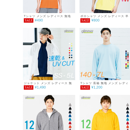
Tシャツ メンズ レディース 無地
ポロシャツ メンズ レディース 半
¥490
¥800
SALE
SALE
シンプル 薄手 涼しい 吸汗速乾
袖 4.4オンス ドライポロシャツ
UVカット 日除け ドライ DRY 4.4
オンス スポーツ カラー 紫外線対
策 服 春 夏 ゆったり 体型カバー
コンパクト アウトドア スポーツ
ランニング マラソン 運動会 ジム
ウォーキング SALE ％OFF
ジャケット メンズ レディース 無
Tシャツ 長袖 無地 メンズ レディ
¥1,490
¥1,200
SALE
SALE
地 シンプル 薄手 涼しい 吸汗速乾
ース キッズ 吸汗速乾 DRY シン
UVカット UVパーカー 日除け
ル 紫外線対策 UVカット サイズ
DRY スポーツ 羽織り カラー 紫外
ダンス ウォーキング フィットネ
線対策 服 春 夏 秋 ファッション
ジム トレーニング 介護 運動会 服
ゆったり 体型カバー コンパクト
4.4オンス SALE ％OFF アウト
アウトドア 海 キャンプ スポーツ
ア キャンプ 海 フェス キャンプ 
運動会 ジム ウォーキング SALE
ジャー 春 夏 秋 冬 秋ファッショ
％OFF glimmer グリマー ドライ
GLIMMER グリマー ドライロン
スタンドジップジャケット 4.4オ
スリーブTシャツ
ンス