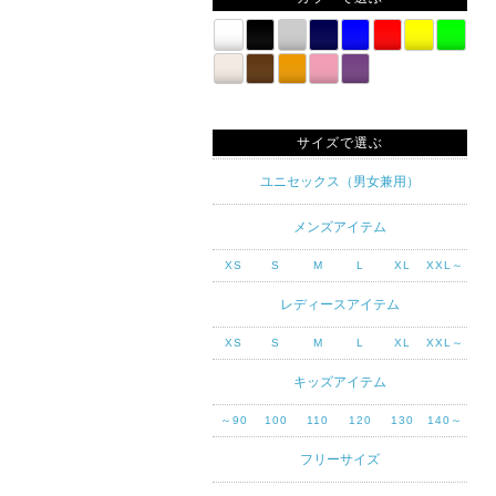
サイズで選ぶ
ユニセックス（男女兼用）
メンズアイテム
XS
S
M
L
XL
XXL～
レディースアイテム
XS
S
M
L
XL
XXL～
キッズアイテム
～90
100
110
120
130
140～
フリーサイズ