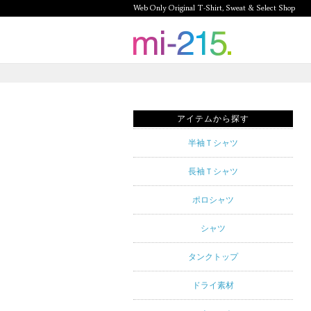
Web Only Original T-Shirt, Sweat & Select Shop
mi-215.
Web Only
Original T-
アイテムから探す
Shirt,
半袖Ｔシャツ
Sweat &
長袖Ｔシャツ
Select
ポロシャツ
Shop mi-
シャツ
215. Tシャ
タンクトップ
ツを中心と
ドライ素材
したカジュ