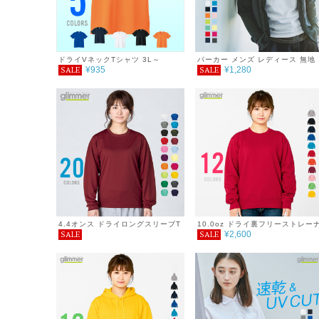
ドライVネックTシャツ 3L～
パーカー メンズ レディース 無地
¥935
¥1,280
SALE
SALE
シンプル 薄手 涼しい 吸汗速乾
UVカット UVパーカー 日除け ド
ライ DRY スポーツ 羽織り カラ
紫外線対策 服 春 夏 秋 ゆったり
体型カバー コンパクト アウトド
海 キャンプ スポーツ 運動会 ジム
ウォーキング SALE ％OFF
glimmer グリマー ドライ ジップ
パーカー 4.4オンス
4.4オンス ドライロングスリーブT
10.0oz ドライ裏フリーストレー
¥2,600
SALE
SALE
シャツ 6L～7L
ー 4L～5L