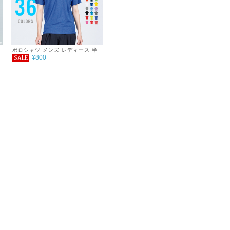
ポロシャツ メンズ レディース 半
¥800
SALE
ャ
袖 4.4オンス ドライポロシャツ
3L～5L