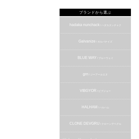
ブランドから選ぶ
hadaka nunchack
/ ハダカヌンチャク
Galvanize
/ ガルバナイズ
BLUE WAY
/ ブルーウェイ
grn
/ ジーアールエヌ
VIBGYOR
/ ビブジョー
HALHAM
/ ハルハム
CLONE DEVGRU
/ クローンデベグル