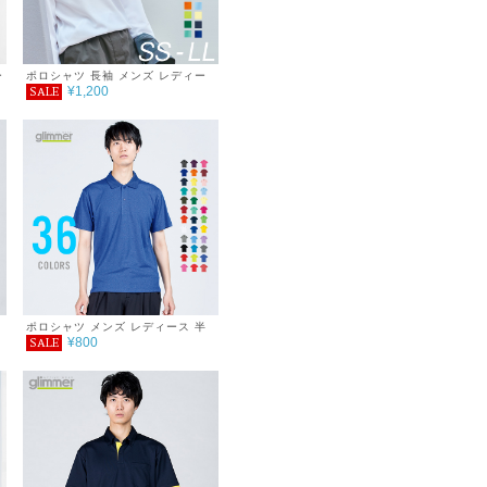
ー
ポロシャツ 長袖 メンズ レディー
¥1,200
SALE
ス 無地 吸汗 速乾 ドライ ポロシャ
ツ ポケット付 スポーツ シンプル
おしゃれ 紫外線対策 UVカット ク
ールビズ 通学 通勤 ゴルフ 服 4.4
オンス
T
ポロシャツ メンズ レディース 半
¥800
SALE
袖 4.4オンス ドライポロシャツ