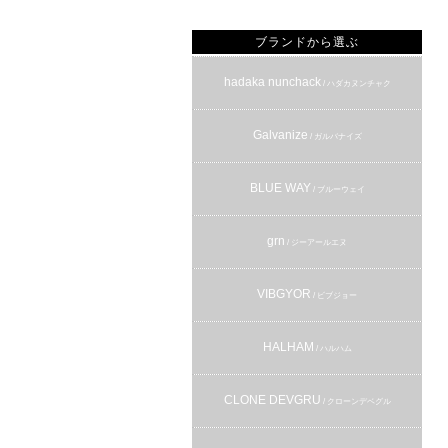
ブランドから選ぶ
hadaka nunchack
/ ハダカヌンチャク
Galvanize
/ ガルバナイズ
BLUE WAY
/ ブルーウェイ
grn
/ ジーアールエヌ
VIBGYOR
/ ビブジョー
HALHAM
/ ハルハム
CLONE DEVGRU
/ クローンデベグル