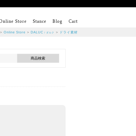
Online Store
Stance
Blog
Cart
>
Online Store
>
DALUC
>
ドライ素材
/ ダルク
。