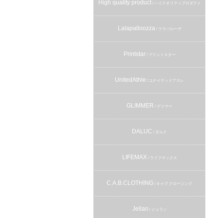
High quality product
/ ハイクオリティプロダクト
Lalapalloozza
/ ララパルーザ
Printstar
/ プリントスター
UnitedAthle
/ ユナイテッドアスレ
GLIMMER
/ グリマー
DALUC
/ ダルク
LIFEMAX
/ ライフマックス
C.A.B.CLOTHING
/ キャブ クロージング
Jellan
/ ジェラン