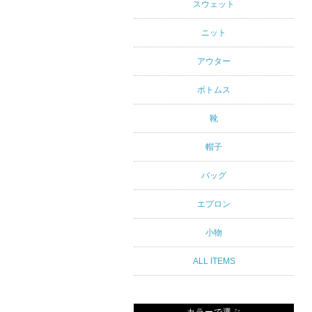
アルスタイ
スウェット
ルブランド
ニット
専門通販
アウター
ボトムス
靴
帽子
バッグ
エプロン
小物
ALL ITEMS