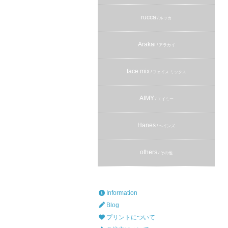
rucca
/ ルッカ
Arakai
/ アラカイ
face mix
/ フェイス ミックス
AIMY
/ エイミー
Hanes
/ ヘインズ
others
/ その他
Information
Blog
プリントについて