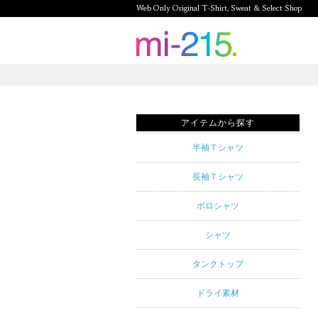
Web Only Original T-Shirt, Sweat & Select Shop
mi-215.
Web Only
Original T-
アイテムから探す
Shirt,
半袖Ｔシャツ
Sweat &
長袖Ｔシャツ
Select
ポロシャツ
Shop mi-
シャツ
215. Tシャ
タンクトップ
ツを中心と
ドライ素材
したカジュ