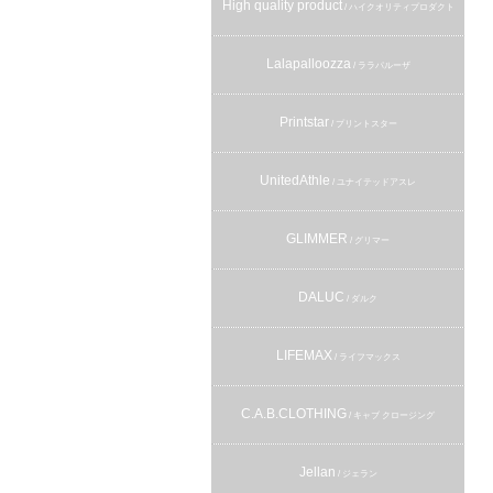
High quality product
/ ハイクオリティプロダクト
Lalapalloozza
/ ララパルーザ
Printstar
/ プリントスター
UnitedAthle
/ ユナイテッドアスレ
GLIMMER
/ グリマー
DALUC
/ ダルク
LIFEMAX
/ ライフマックス
C.A.B.CLOTHING
/ キャブ クロージング
Jellan
/ ジェラン