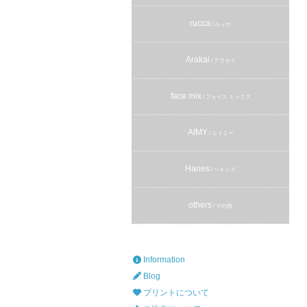
rucca
/ ルッカ
Arakai
/ アラカイ
face mix
/ フェイス ミックス
AIMY
/ エイミー
Hanes
/ ヘインズ
others
/ その他
Information
Blog
プリントについて