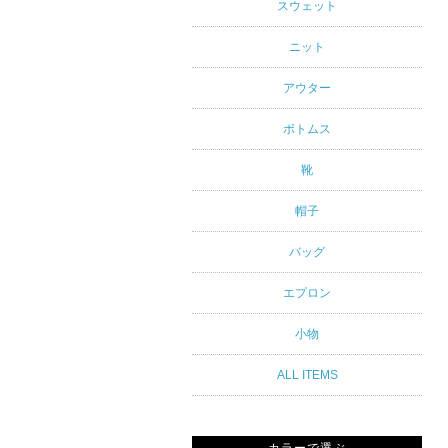
アルスタイ
スウェット
ルブランド
ニット
専門通販
アウター
ボトムス
靴
帽子
バッグ
エプロン
小物
ALL ITEMS