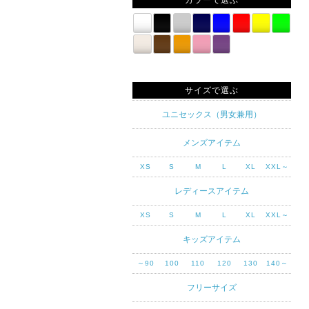
カラーで選ぶ
サイズで選ぶ
ユニセックス（男女兼用）
メンズアイテム
XS
S
M
L
XL
XXL～
レディースアイテム
XS
S
M
L
XL
XXL～
キッズアイテム
～90
100
110
120
130
140～
フリーサイズ