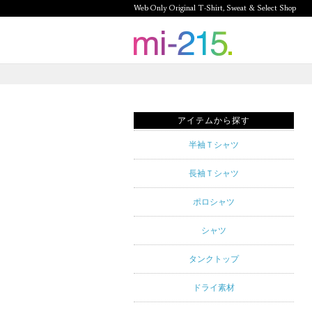
Web Only Original T-Shirt, Sweat & Select Shop
mi-215.
Web Only
Original T-
アイテムから探す
Shirt,
半袖Ｔシャツ
Sweat &
長袖Ｔシャツ
Select
ポロシャツ
Shop mi-
シャツ
215. Tシャ
タンクトップ
ツを中心と
ドライ素材
したカジュ