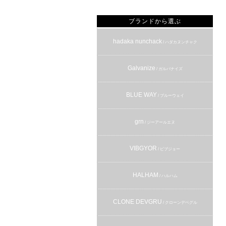
ブランドから選ぶ
hadaka nunchack
/ ハダカヌンチャク
Galvanize
/ ガルバナイズ
BLUE WAY
/ ブルーウェイ
grn
/ ジーアールエヌ
VIBGYOR
/ ビブジョー
HALHAM
/ ハルハム
CLONE DEVGRU
/ クローンデベグル