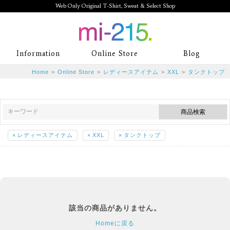
Web Only Original T-Shirt, Sweat & Select Shop
mi-215. Web Only Original T-Shirt,
Information
Online Store
Blog
Sweat & Select Shop mi-215. Tシャ
Home
>
Online Store
>
レディースアイテム
>
XXL
>
タンクトップ
ツを中心としたカジュアルスタイルブ
ランド専門通販
×
レディースアイテム
×
XXL
×
タンクトップ
該当の商品がありません。
Homeに戻る