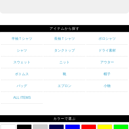
アイテムから探す
半袖Ｔシャツ
長袖Ｔシャツ
ポロシャツ
シャツ
タンクトップ
ドライ素材
スウェット
ニット
アウター
ボトムス
靴
帽子
バッグ
エプロン
小物
ALL ITEMS
カラーで選ぶ