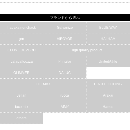
ブランドから選ぶ
hadaka nunchack
Galvanize
BLUE WAY
grn
VIBGYOR
HALHAM
CLONE DEVGRU
High quality product
Lalapalloozza
Printstar
UnitedAthle
GLIMMER
DALUC
LIFEMAX
C.A.B.CLOTHING
Jellan
rucca
Arakai
face mix
AIMY
Hanes
others