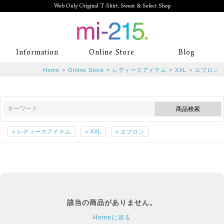
Web Only Original T-Shirt, Sweat & Select Shop
mi-215. Web Only Original T-Shirt,
Information
Online Store
Blog
Sweat & Select Shop mi-215. Tシャ
Home
>
Online Store
>
レディースアイテム
>
XXL
>
エプロン
ツを中心としたカジュアルスタイルブ
ランド専門通販
×
レディースアイテム
×
XXL
×
エプロン
該当の商品がありません。
Homeに戻る