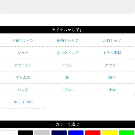
アイテムから探す
半袖Ｔシャツ
長袖Ｔシャツ
ポロシャツ
シャツ
タンクトップ
ドライ素材
スウェット
ニット
アウター
ボトムス
靴
帽子
バッグ
エプロン
小物
ALL ITEMS
カラーで選ぶ