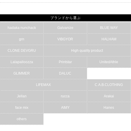
ブランドから選ぶ
hadaka nunchack
Galvanize
BLUE WAY
grn
VIBGYOR
HALHAM
CLONE DEVGRU
High quality product
Lalapalloozza
Printstar
UnitedAthle
GLIMMER
DALUC
LIFEMAX
C.A.B.CLOTHING
Jellan
rucca
Arakai
face mix
AIMY
Hanes
others