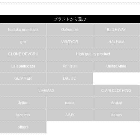
ブランドから選ぶ
hadaka nunchack
Galvanize
BLUE WAY
grn
VIBGYOR
HALHAM
CLONE DEVGRU
High quality product
Lalapalloozza
Printstar
UnitedAthle
GLIMMER
DALUC
LIFEMAX
C.A.B.CLOTHING
Jellan
rucca
Arakai
face mix
AIMY
Hanes
others