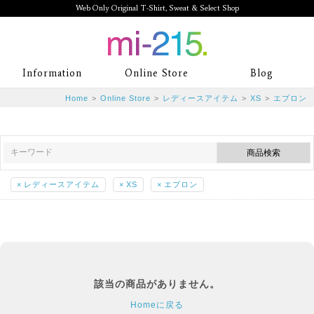
Web Only Original T-Shirt, Sweat & Select Shop
mi-215. Web Only Original T-Shirt,
Information
Online Store
Blog
Sweat & Select Shop mi-215. Tシャ
Home
>
Online Store
>
レディースアイテム
>
XS
>
エプロン
ツを中心としたカジュアルスタイルブ
ランド専門通販
×
レディースアイテム
×
XS
×
エプロン
該当の商品がありません。
Homeに戻る