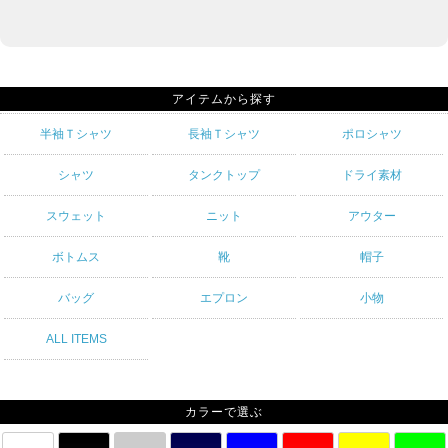
アイテムから探す
半袖Ｔシャツ
長袖Ｔシャツ
ポロシャツ
シャツ
タンクトップ
ドライ素材
スウェット
ニット
アウター
ボトムス
靴
帽子
バッグ
エプロン
小物
ALL ITEMS
カラーで選ぶ