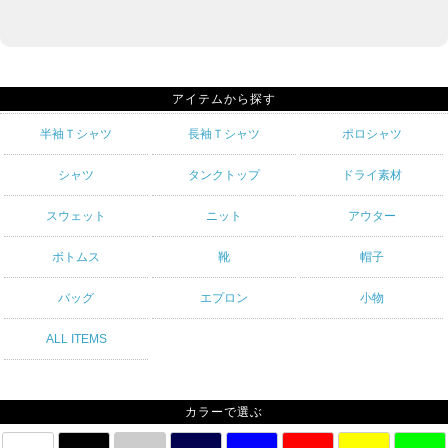
アイテムから探す
半袖Ｔシャツ
長袖Ｔシャツ
ポロシャツ
シャツ
タンクトップ
ドライ素材
スウェット
ニット
アウター
ボトムス
靴
帽子
バッグ
エプロン
小物
ALL ITEMS
カラーで選ぶ