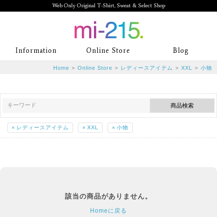
Web Only Original T-Shirt, Sweat & Select Shop
mi-215. Web Only Original T-Shirt,
Information
Online Store
Blog
Sweat & Select Shop mi-215. Tシャ
Home
>
Online Store
>
レディースアイテム
>
XXL
>
小物
ツを中心としたカジュアルスタイルブ
ランド専門通販
×
レディースアイテム
×
XXL
×
小物
該当の商品がありません。
Homeに戻る