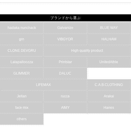
ブランドから選ぶ
hadaka nunchack
Galvanize
BLUE WAY
grn
VIBGYOR
HALHAM
CLONE DEVGRU
High quality product
Lalapalloozza
Printstar
UnitedAthle
GLIMMER
DALUC
LIFEMAX
C.A.B.CLOTHING
Jellan
rucca
Arakai
face mix
AIMY
Hanes
others