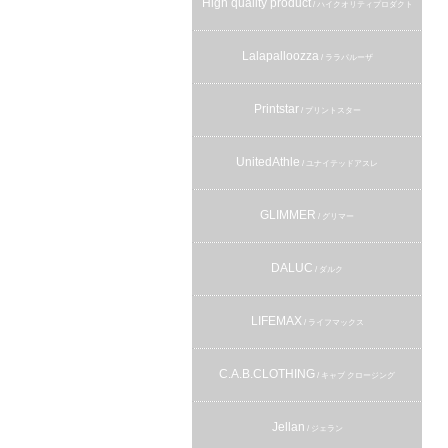
High quality product
/ ハイクオリティプロダクト
Lalapalloozza
/ ララパルーザ
Printstar
/ プリントスター
UnitedAthle
/ ユナイテッドアスレ
GLIMMER
/ グリマー
DALUC
/ ダルク
LIFEMAX
/ ライフマックス
C.A.B.CLOTHING
/ キャブ クロージング
Jellan
/ ジェラン