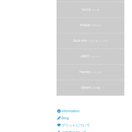
rucca
/ ルッカ
Arakai
/ アラカイ
face mix
/ フェイス ミックス
AIMY
/ エイミー
Hanes
/ ヘインズ
others
/ その他
Information
Blog
プリントについて