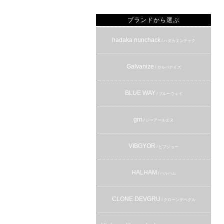
ブランドから選ぶ
hadaka nunchack
/ ハダカヌンチャク
Galvanize
/ ガルバナイズ
BLUE WAY
/ ブルーウェイ
grn
/ ジーアールエヌ
VIBGYOR
/ ビブジョー
HALHAM
/ ハルハム
CLONE DEVGRU
/ クローンデベグル