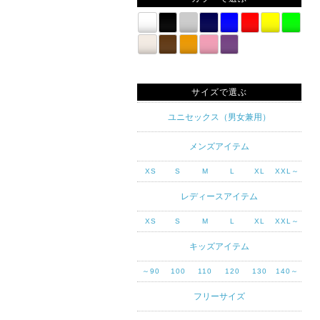
サイズで選ぶ
ユニセックス（男女兼用）
メンズアイテム
XS
S
M
L
XL
XXL～
レディースアイテム
XS
S
M
L
XL
XXL～
キッズアイテム
～90
100
110
120
130
140～
フリーサイズ