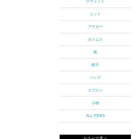
アルスタイ
スウェット
ルブランド
ニット
専門通販
アウター
ボトムス
靴
帽子
バッグ
エプロン
小物
ALL ITEMS
カラーで選ぶ