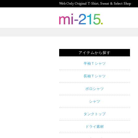
Web Only Original T-Shirt, Sweat & Select Shop
mi-215.
Web Only
Original T-
アイテムから探す
Shirt,
半袖Ｔシャツ
Sweat &
長袖Ｔシャツ
Select
ポロシャツ
Shop mi-
シャツ
215. Tシャ
タンクトップ
ツを中心と
ドライ素材
したカジュ