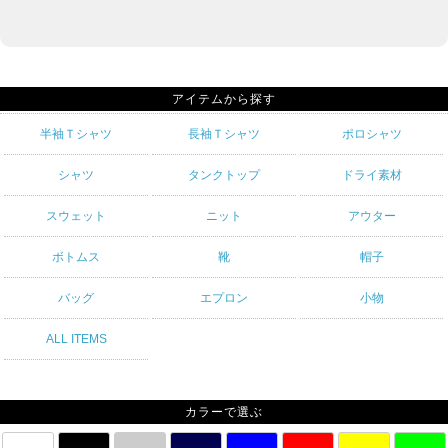
アイテムから探す
半袖Ｔシャツ
長袖Ｔシャツ
ポロシャツ
シャツ
タンクトップ
ドライ素材
スウェット
ニット
アウター
ボトムス
靴
帽子
バッグ
エプロン
小物
ALL ITEMS
カラーで選ぶ