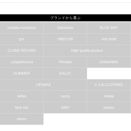
ブランドから選ぶ
hadaka nunchack
Galvanize
BLUE WAY
grn
VIBGYOR
HALHAM
CLONE DEVGRU
High quality product
Lalapalloozza
Printstar
UnitedAthle
GLIMMER
DALUC
LIFEMAX
C.A.B.CLOTHING
Jellan
rucca
Arakai
face mix
AIMY
Hanes
others