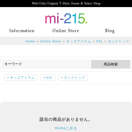
Web Only Original T-Shirt, Sweat & Select Shop
mi-215. Web Only Original T-Shirt,
Information
Online Store
Blog
Sweat & Select Shop mi-215. Tシャ
Home
>
Online Store
>
キッズアイテム
>
XXL
>
タンクトップ
ツを中心としたカジュアルスタイルブ
ランド専門通販
×
キッズアイテム
×
XXL
×
タンクトップ
該当の商品がありません。
Homeに戻る