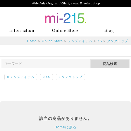
Web Only Original T-Shirt, Sweat & Select Shop
mi-215. Web Only Original T-Shirt,
Information
Online Store
Blog
Sweat & Select Shop mi-215. Tシャ
Home
>
Online Store
>
メンズアイテム
>
XS
>
タンクトップ
ツを中心としたカジュアルスタイルブ
ランド専門通販
×
メンズアイテム
×
XS
×
タンクトップ
該当の商品がありません。
Homeに戻る