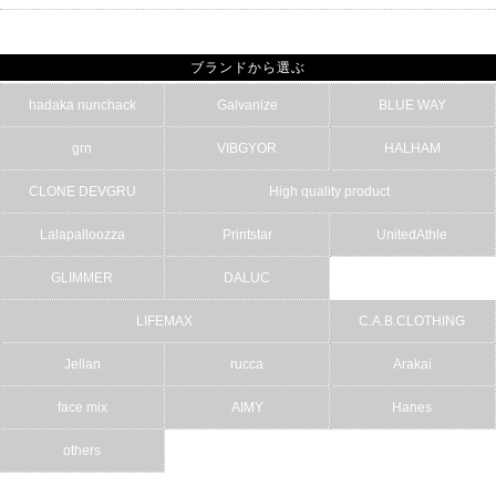
ブランドから選ぶ
hadaka nunchack
Galvanize
BLUE WAY
grn
VIBGYOR
HALHAM
CLONE DEVGRU
High quality product
Lalapalloozza
Printstar
UnitedAthle
GLIMMER
DALUC
LIFEMAX
C.A.B.CLOTHING
Jellan
rucca
Arakai
face mix
AIMY
Hanes
others