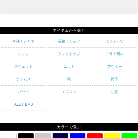
アイテムから探す
半袖Ｔシャツ
長袖Ｔシャツ
ポロシャツ
シャツ
タンクトップ
ドライ素材
スウェット
ニット
アウター
ボトムス
靴
帽子
バッグ
エプロン
小物
ALL ITEMS
カラーで選ぶ