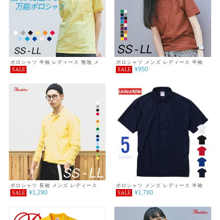
ポロシャツ 半袖 レディース 無地 メ
ポロシャツ メンズ レディース 半袖
¥950
SALE
SALE
ンズ UVカット 形状安定 厚手 ポケッ
無地 シンプル おしゃれ 男女兼用 父
ト 春 夏 父の日 ゴルフ シンプル カジ
の日ギフト 通学 通勤 ゴルフ 服 春 夏
ュアル プチプラ コーデ おしゃれ 送
Printstar プリントスター サイズ
料無料 SALE セール 通学 通勤 服
4.9oz
printstar プリントスター ポケット付
き T/Cポロシャツ 5.8オンス
ポロシャツ 長袖 メンズ レディース
ポロシャツ メンズ レディース 半袖
¥1,280
¥1,780
SALE
SALE
無地 シンプル シンプルコーデ プチプ
4.7オンス スペシャルドライ鹿の子ポ
ラ プチプラコーデ T/C 長袖ポロシャ
ロシャツ（ボタンダウン） XXL～
ツ ポケット付 春 秋 着回し 着回しア
XXXXL
イテム 服