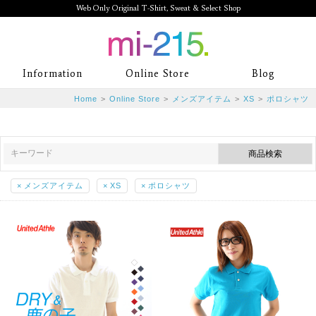
Web Only Original T-Shirt, Sweat & Select Shop
mi-215. Web Only Original T-Shirt,
Information
Online Store
Blog
Sweat & Select Shop mi-215. Tシャ
Home
>
Online Store
>
メンズアイテム
>
XS
>
ポロシャツ
ツを中心としたカジュアルスタイルブ
ランド専門通販
×
メンズアイテム
×
XS
×
ポロシャツ