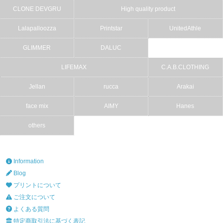
CLONE DEVGRU
High quality product
Lalapalloozza
Printstar
UnitedAthle
GLIMMER
DALUC
LIFEMAX
C.A.B.CLOTHING
Jellan
rucca
Arakai
face mix
AIMY
Hanes
others
Information
Blog
プリントについて
ご注文について
よくある質問
特定商取引法に基づく表記