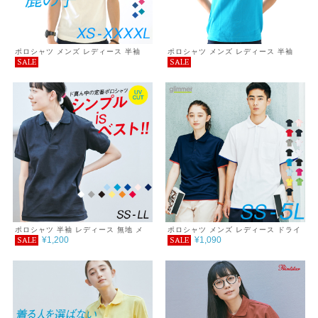
ポロシャツ メンズ レディース 半袖
ポロシャツ メンズ レディース 半袖
SALE
SALE
無地 ドライ 鹿の子 ポロシャツ シン
7.6oz ヘヴィーウエイトポロシャツ
プル おしゃれ 5.3オンス
ポロシャツ 半袖 レディース 無地 メ
ポロシャツ メンズ レディース ドライ
¥1,200
¥1,090
SALE
SALE
ンズ UVカット 形状安定 厚手 春 夏
半袖 無地 吸汗速乾 グリマー ポケッ
父の日 ゴルフ シンプル カジュアル
ト 白 黒 介護 父の日ギフト 通学 通勤
プチプラ コーデ おしゃれ SALE セー
ゴルフ スポーツ 服 暑さ対策 UVカッ
ル 通学 通勤 服 printstar プリントス
ト クールビズ 作業 SS S M L LL
ター T/Cポロシャツ 5.8オンス
SALE ％OFF glimmer グリマー レイ
ヤード DRYポロシャツ ポケット付