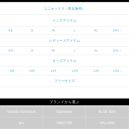
ユニセックス（男女兼用）
メンズアイテム
XS
S
M
L
XL
XXL～
レディースアイテム
XS
S
M
L
XL
XXL～
キッズアイテム
～90
100
110
120
130
140～
フリーサイズ
ブランドから選ぶ
hadaka nunchack
Galvanize
BLUE WAY
grn
VIBGYOR
HALHAM