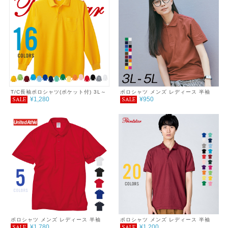
T/C長袖ポロシャツ(ポケット付) 3L～
ポロシャツ メンズ レディース 半袖
¥1,280
¥950
SALE
SALE
5L
無地 シンプル おしゃれ 男女兼用 父
の日ギフト 通学 通勤 ゴルフ 服 春 夏
SALE ％OFF 白 クールビズ 制服 ユ
ニホーム polo shirt Printstar プリン
トスター サイズ 4.9oz 3L 4L 5L
ポロシャツ メンズ レディース 半袖
ポロシャツ メンズ レディース 半袖
¥1,780
¥1,200
SALE
SALE
4.7オンス スペシャルドライ鹿の子 ポ
5.8オンス T/Cポロシャツ(ポケット無