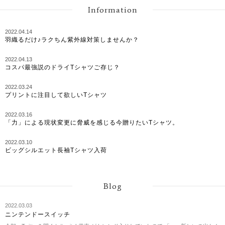
黒 ペアルック 限定 おしゃ
黒 ペアルック 限定 おしゃ
ネス ジム トレーニング 介
Information
れ シンプル プリント メッ
れ シンプル プリント メッ
護 運動会 服 4.4オンス
セージ 男女兼用 サイズ 服
セージ 男女兼用 サイズ 服
SALE ％OFF アウトドア
春 夏 JUSTICE?
春 夏 ジャイアントパンダ
キャンプ 海 フェス キャン
2022.04.14
プ レジャー 春 夏 秋 冬 秋
羽織るだけ♪ラクちん紫外線対策しませんか？
ファッション GLIMMER
グリマー ドライロングスリ
ーブTシャツ
2022.04.13
コスパ最強説のドライTシャツご存じ？
2022.03.24
プリントに注目して欲しいTシャツ
2022.03.16
「力」による現状変更に脅威を感じる今贈りたいTシャツ。
2022.03.10
ビッグシルエット長袖Tシャツ入荷
Blog
2022.03.03
ニンテンドースイッチ