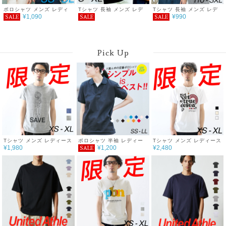
ポロシャツ メンズ レディ
Tシャツ 長袖 メンズ レデ
Tシャツ 長袖 メンズ レデ
¥1,090
¥990
SALE
SALE
SALE
ース ドライ 半袖 無地 吸汗
ィース 無地 ヘヴィーウェ
ィース 無地 シンプル カジ
速乾 グリマー ポケット 白
イト ビッグシルエット長そ
ュアル プチプラ 使いまわ
黒 介護 父の日ギフト 通学
でＴシャツ シンプル おし
し コーデ ヘビーウェイト
通勤 ゴルフ スポーツ 服 暑
ゃれ プチプラ コーデ 重ね
長袖Tシャツ 服 5.6オンス
さ対策 UVカット クールビ
着 春 秋 5.6oz 服
Pick Up
ズ 作業 SS S M L LL
SALE ％OFF glimmer グ
リマー レイヤード DRYポ
ロシャツ ポケット付
Tシャツ メンズ レディース
ポロシャツ 半袖 レディー
Tシャツ メンズ レディース
¥1,980
¥1,200
¥2,480
SALE
半袖 ファッション トップ
ス 無地 メンズ UVカット
半袖 ファッション トップ
ス 綿 おもしろ オリジナル
形状安定 厚手 春 夏 父の日
ス 綿 おもしろ オリジナル
ロゴ アメカジ キレイ目 カ
ゴルフ シンプル カジュア
ロゴ アメカジ キレイ目 カ
ジュアル デザイン 通販 白
ル プチプラ コーデ おしゃ
ジュアル デザイン 通販 白
黒 青 ペアルック 限定 おし
れ SALE セール 通学 通勤
黒 ペアルック 限定 おしゃ
ゃれ シンプル プリント メ
服 printstar プリントスタ
れ シンプル プリント メッ
ッセージ 男女兼用 サイズ
ー T/Cポロシャツ 5.8オン
セージ 男女兼用 サイズ 服
服 春 夏 SAVE
ス
春 夏 TRUMP