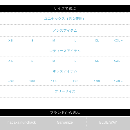
サイズで選ぶ
ユニセックス（男女兼用）
メンズアイテム
XS
S
M
L
XL
XXL～
レディースアイテム
XS
S
M
L
XL
XXL～
キッズアイテム
～90
100
110
120
130
140～
フリーサイズ
ブランドから選ぶ
hadaka nunchack
Galvanize
BLUE WAY