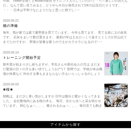
今朝、Twitterを開くと#switch発売 がトレンド入りしていたので 「へ～新しいの出たん
だ」 なんて思い見てみると、どうやら今日が発売されて5年の記念日だそうです。
・・・ 日本は平和でなによりだなと思った朝でし･･･
2020.04.21
畑の準備
毎年、我が家では庭で夏野菜を育てています。 今年も育てます。 育てる前に土の改良
です。 石灰をまいて数日置きます。 最初の年は土をひっくり返すとミミズが沢山出て
きてたのですが、 野菜が栄養を吸うので土がカラカラになるので･･･
2020.04.14
トレーニング開始予定
新年度が始まり少し経ちますが、学生さんや新社会人の方は まだま
だ緊張の日々の方も多い頃でしょうか(^^)？ 世間では、学校が休み職
場が休業など 外出する事もままならない方もいらっしゃるのしょう
ね。 私は、休みの日には極力･･･
2020.04.03
❀桜❀
朝晩は、まだ少し寒い気がしますが 日中は随分と暖かくなってきま
した。 会社敷地内にある桜の木も、 毎日、次から次へと花を咲かせ
ています。 和むなぁ～。。。 癒されるわぁ～。。。 毎日見ても飽き
ず、桜って素敵ですね♪ 今日･･･
アイテムから探す