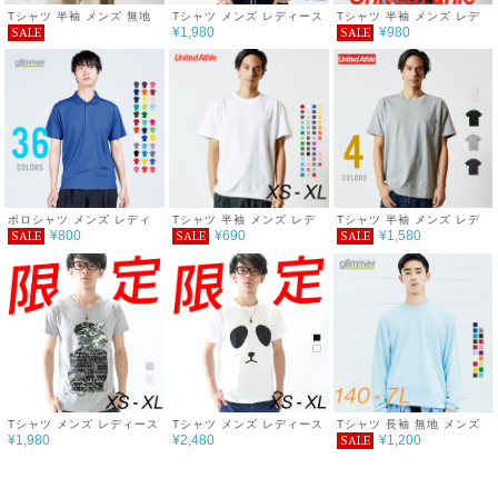
Tシャツ 半袖 メンズ 無地
Tシャツ メンズ レディース
Tシャツ 半袖 メンズ レデ
¥1,980
¥980
SALE
SALE
ビッグシルエットＴシャツ
半袖 ファッション トップ
ィース 無地 ハイクオリテ
5.6オンス S M L XL 大き
ス 綿 おもしろ オリジナル
ィーTシャツ ポケット付 シ
いサイズ シンプル おしゃ
ロゴ アメカジ キレイ目 カ
ンプル 重ね着 おしゃれ 春
れ 春 夏 運動会 服
ジュアル デザイン 通販 白
夏 5.6オンス
黒 ペアルック 限定 おしゃ
れ シンプル プリント メッ
セージ 男女兼用 サイズ 服
春 夏 pro bono
ポロシャツ メンズ レディ
Tシャツ 半袖 メンズ レデ
Tシャツ 半袖 メンズ レデ
¥800
¥690
¥1,580
SALE
SALE
SALE
ース 半袖 4.4オンス ドラ
ィース 無地 5.6oz ハイク
ィース 無地 オーセンティ
イポロシャツ
オリティーＴシャツ シンプ
ック スーパーヘヴィーウェ
ル おしゃれ 重ね着 春 夏
イトポケット付Ｔシャツ シ
秋
ンプル おしゃれ 重ね着 春
夏 秋 7.1oz
Tシャツ メンズ レディース
Tシャツ メンズ レディース
Tシャツ 長袖 無地 メンズ
¥1,980
¥2,480
¥1,200
SALE
半袖 ファッション トップ
半袖 ファッション トップ
レディース キッズ 吸汗速
ス 綿 おもしろ オリジナル
ス 綿 おもしろ オリジナル
乾 DRY シンプル 紫外線対
ロゴ アメカジ キレイ目 カ
ロゴ アメカジ キレイ目 カ
策 UVカット サイズ ダン
ジュアル デザイン 通販 白
ジュアル デザイン 通販 白
ス ウォーキング フィット