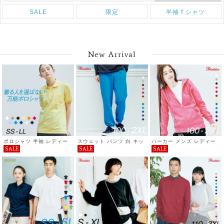
SALE
限定
半袖Ｔシャツ
New Arrival
ポロシャツ 半袖 レディー
スウェット パンツ 白 キッ
パーカー メンズ レディー
SALE
SALE
SALE
ス 無地 メンズ UVカット
ズ 無地 メンズ レディース
ス 無地 シンプル キッズ カ
形状安定 厚手 ポケット 春
裏毛 ダンス シンプル おし
ジュアル おしゃれ 重ね着
夏 父の日 ゴルフ シンプル
ゃれ sale
服 ライト ジップアップパ
カジュアル プチプラ コー
ーカー 裏毛 8.4オンス ゆ
デ おしゃれ 送料無料
ったり 春 秋 巣ごもり プチ
SALE セール 通学 通勤 服
プラ コーデ
printstar プリントスター
ポケット付き T/Cポロシャ
ツ 5.8オンス