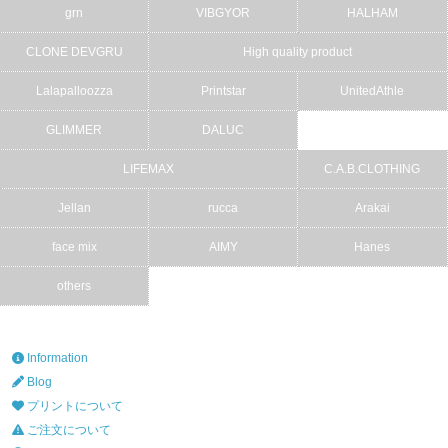
grn
VIBGYOR
HALHAM
CLONE DEVGRU
High quality product
Lalapalloozza
Printstar
UnitedAthle
GLIMMER
DALUC
LIFEMAX
C.A.B.CLOTHING
Jellan
rucca
Arakai
face mix
AIMY
Hanes
others
Information
Blog
プリントについて
ご注文について