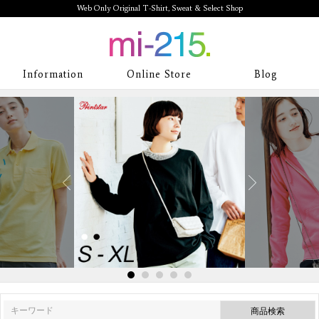
Web Only Original T-Shirt, Sweat & Select Shop
mi-215. Web Only Original T-Shirt,
Information
Online Store
Blog
Sweat & Select Shop mi-215. Tシャ
ツを中心としたカジュアルスタイルブ
ランド専門通販